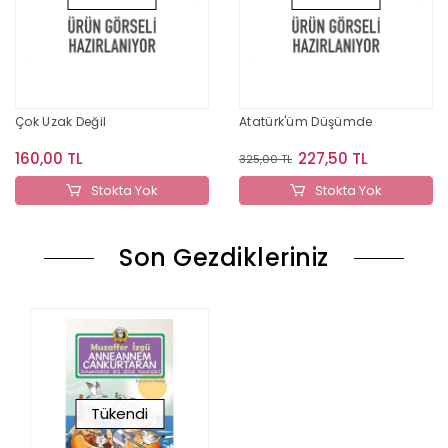
Çok Uzak Değil
Atatürk'üm Düşümde
160,00 TL
227,50 TL
325,00 TL
Stokta Yok
Stokta Yok
Son Gezdikleriniz
Tükendi