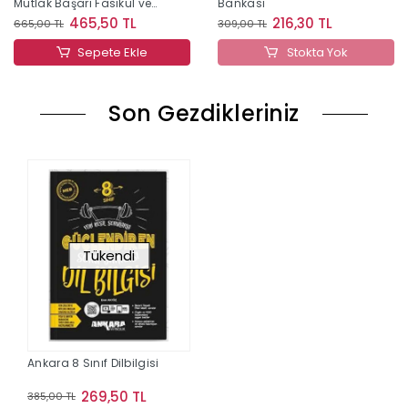
Mutlak Başarı Fasikül ve
Bankası
Soru Bankası
465,50 TL
216,30 TL
665,00 TL
309,00 TL
Sepete Ekle
Stokta Yok
Son Gezdikleriniz
Tükendi
Ankara 8 Sınıf Dilbilgisi
269,50 TL
385,00 TL