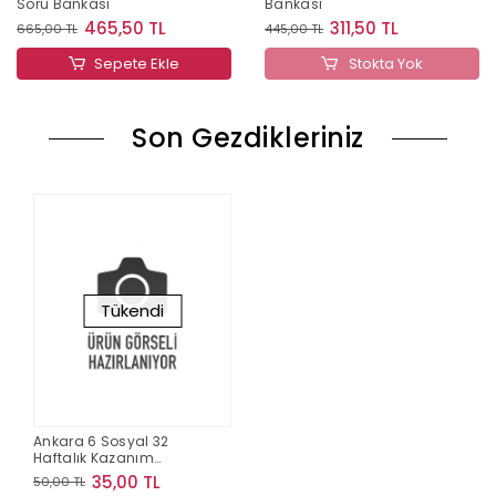
Soru Bankası
Bankası
465,50 TL
311,50 TL
665,00 TL
445,00 TL
Sepete Ekle
Stokta Yok
Son Gezdikleriniz
Tükendi
Ankara 6 Sosyal 32
Haftalık Kazanım
Deneme
35,00 TL
50,00 TL