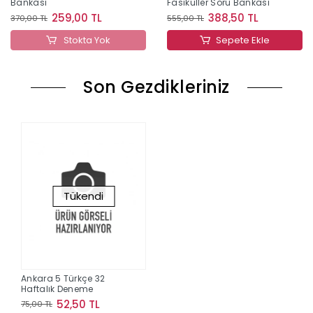
Bankası
Fasiküller Soru Bankası
259,00 TL
388,50 TL
370,00 TL
555,00 TL
Stokta Yok
Sepete Ekle
Son Gezdikleriniz
Tükendi
Ankara 5 Türkçe 32
Haftalık Deneme
52,50 TL
75,00 TL