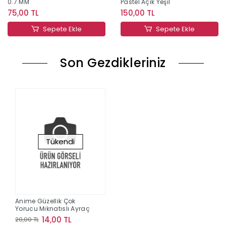
0.7 MM
Pastel Açık Yeşil
75,00 TL
150,00 TL
Sepete Ekle
Sepete Ekle
Son Gezdikleriniz
Tükendi
Anime Güzellik Çok
Yorucu Mıknatıslı Ayraç
14,00 TL
20,00 TL