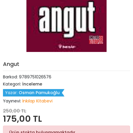
Angut
Barkod:
9789751026576
Kategori:
İnceleme
Yazar:
Osman Pamukoğlu
Yayınevi:
İnkılap Kitabevi
250,00 TL
175,00 TL
Ürün stokta bulunmamaktadır.