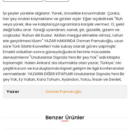
İyi şeyler yürekle algılanır. Yürek, öncelikle korunmalıdır. Çünkü;
her şey ondan kaynaklanır ve gözler açılır. Eğer açabilirsek "Ruh
veya yürek, ilke ve kalıplara,programlara karşılık vermez. O, şekil
değil tutku arar. Yüreği uyandıran; sanat, şiir, güzellik, gizem ve
coşkudur. Ruhun dili budur. Akılları meşgul etmekle olmaz, ruhun
ele geçirilmesi lâzım" YAZAR HAKKINDA Osman Pamukoğlu, uzun
süre Türk Silahlı Kuvvetleri`nde subay olarak görev yapmıştır.
Emekli olduktan sonra güneydoğuda ki terörle mücadele
deneyimlerini "Unutulanlar Dışında Yeni Bir şey Yok" adlı kitapta
toplamıştır. Halen Ankara`da oturmakta olan yazar, Türkiye`;nin
çeşitli kurum ve kuruluşlarında kişisel gelişim ile ilgili konferanslar
vermektedir. YAZARIN DİĞER KİTAPLARI Unutulanlar Dışında Yeni Bir
şey Yok, Ey Vatan, Kara Tohum, Ayandon, Yolcu, İnsan ve Devlet,
Yazar
Osman Pamukoğlu
Benzer Ürünler