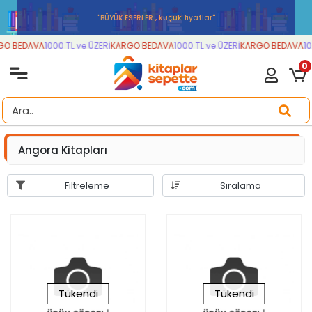
''BÜYÜK ESERLER , küçük fiyatlar''
O BEDAVA
1000 TL ve ÜZERİ
KARGO BEDAVA
1000 TL ve ÜZERİ
KARGO BEDAVA
10
0
Angora Kitapları
Filtreleme
Sıralama
Tükendi
Tükendi