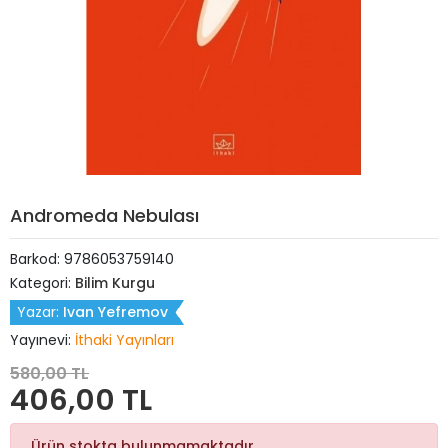
Andromeda Nebulası
Barkod:
9786053759140
Kategori:
Bilim Kurgu
Yazar:
Ivan Yefremov
Yayınevi:
İthaki Yayınları
580,00 TL
406,00 TL
Ürün stokta bulunmamaktadır.