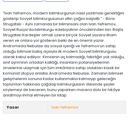
“Ivan Yefremov, modern bilimkurgunun nasıl yazılması gerektiğini
gösterip Sovyet bilimkurgusunun altın çağını başlattı.” - Boris
Strugatski - Aynı zamanda bir biliminsanı olan Ivan Yefremov,
Sovyet Rusya’da bilimkurgu edebiyatının öncülerinden biri. Başta
Strugatski Kardeşler olmak üzere birçok Sovyet yazara ilham
veren ve onlara yol gösteren belki de en önemli yazar.
Andromeda Nebulası da sosyal içeriği ve Yefremov’un sahip
olduğu bilimsel bakış açısıyla ilk modern Sovyet bilimkurgusu
olarak kabul ediliyor. Kimsenin aç kalmadığı, fakirliğin yok olduğu,
sınıf ayrımının ortadan kalktığı, insanların potansiyellerinin
zirvelerine ulaşmak için tüm imkânlara sahip oldukları klasik bir
komünist ütopya anlatısı Andromeda Nebulası. Zamanın bilimsel
gelişmelerini sonuna kadar kullanmakla kalmayıp geleceğin
toplumları hakkında çağdaşı bilimkurguların ötesinde şeyler
söylemeyi de beceren, bunu yaparken macera dolu bir hikâye
anlatmayı ihmal etmeyen bir kitap.
Yazar
Ivan Yefremov