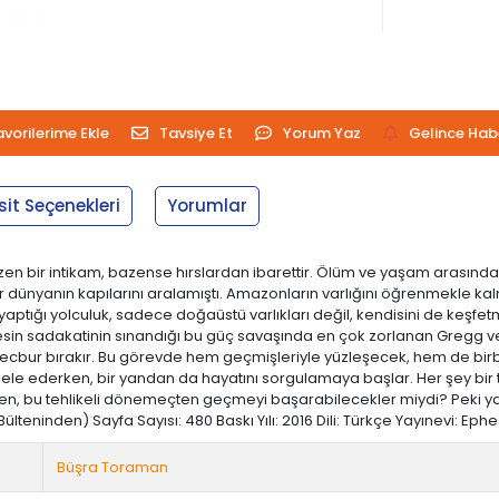
avorilerime Ekle
Tavsiye Et
Yorum Yaz
Gelince Hab
sit Seçenekleri
Yorumlar
en bir intikam, bazense hırslardan ibarettir. Ölüm ve yaşam arasında
r dünyanın kapılarını aralamıştı. Amazonların varlığını öğrenmekle k
a yaptığı yolculuk, sadece doğaüstü varlıkları değil, kendisini de keşf
sin sadakatinin sınandığı bu güç savaşında en çok zorlanan Gregg ve Al
ecbur bırakır. Bu görevde hem geçmişleriyle yüzleşecek, hem de birbir
le ederken, bir yandan da hayatını sorgulamaya başlar. Her şey bir 
men, bu tehlikeli dönemeçten geçmeyi başarabilecekler miydi? Peki y
nden) Sayfa Sayısı: 480 Baskı Yılı: 2016 Dili: Türkçe Yayınevi: Ephesus Y
Büşra Toraman