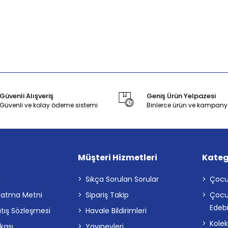
Güvenli Alışveriş
Geniş Ürün Yelpazesi
Güvenli ve kolay ödeme sistemi
Binlerce ürün ve kampany
Müşteri Hizmetleri
Kateg
a
Sıkça Sorulan Sorular
Çocu
latma Metni
Sipariş Takip
Çocu
Edebi
atış Sözleşmesi
Havale Bildirimleri
Kolek
ikası
Yayınevleri