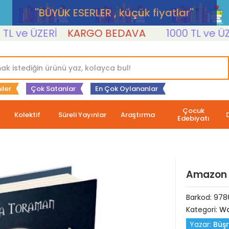
''BÜYÜK ESERLER , küçük fiyatlar''
ve ÜZERİ
KARGO BEDAVA
1000 TL ve ÜZERİ
iler
Çok Satanlar
En Çok Oylananlar
Çocuk
Kolektif
Süreli Yayınlar
Araştırma
Edebiyatı
Amazon E
Barkod:
978
Kategori:
Wa
Yazar:
Büş