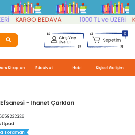
KARGO BEDAVA
1000 TL ve ÜZERİ
KARG
0
Giriş Yap
Sepetim
Üye Ol
Ders Kitapları
Edebiyat
Hobi
Kişisel Gelişim
fsanesi - İhanet Çarkları
6059232326
ttpad
ra Toraman