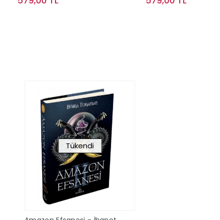
579,00 TL
579,00 TL
Stokta Yok
Stokta Y
Tükendi