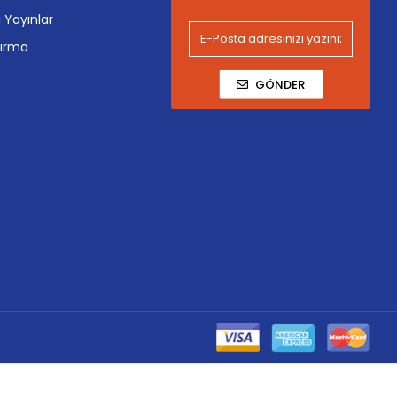
i Yayınlar
tırma
GÖNDER