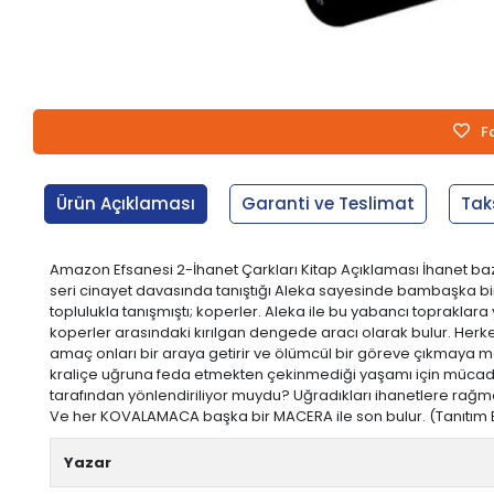
F
Ürün Açıklaması
Garanti ve Teslimat
Tak
Amazon Efsanesi 2-İhanet Çarkları Kitap Açıklaması İhanet baz
seri cinayet davasında tanıştığı Aleka sayesinde bambaşka bi
toplulukla tanışmıştı; koperler. Aleka ile bu yabancı topraklar
koperler arasındaki kırılgan dengede aracı olarak bulur. Herke
amaç onları bir araya getirir ve ölümcül bir göreve çıkmaya m
kraliçe uğruna feda etmekten çekinmediği yaşamı için mücade
tarafından yönlendiriliyor muydu? Uğradıkları ihanetlere rağ
Ve her KOVALAMACA başka bir MACERA ile son bulur. (Tanıtım Bülteni
Yazar