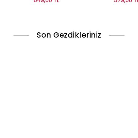
649,00 TL
579,00 T
ok
Sepete Ekle
Son Gezdikleriniz