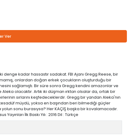
er Ver
ki denge kadar hassastır sadakat. FBI Ajanı Gregg Reese, bir
almamış, onlardan doğan erkek çocukların oluşturduğu bir
etmesini sağlamıştı. Bir süre sonra Gregg kendini amazonlar ve
eka olacaktır. Artık iki düşman ırktan olsalar da, ortak bir
lerinin sırlarını keşfedeceklerdir. Gregg bir yandan Aleka'nın
tesadüf müydü, yoksa en başından beri bilmediği güçler
a yolun sonu burasıysa? Her KAÇIŞ başka bir kovalamacadır.
ayınları İlk Baskı Yılı : 2016 Dil : Türkçe