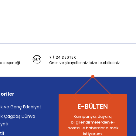
7 / 24 DESTEK
a seçeneği
Öneri ve şikayetlerinizi bize iletebilirsiniz.
oriler
E-BÜLTEN
k ve Genç Edebiyat
k Çağdaş Dünya
Kampanya, duyuru,
bilgilendirmelerden e-
yatı
posta ile haberdar olmak
tif
istiyorum.