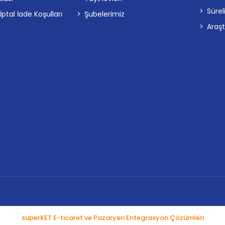
Sürel
tal İade Koşulları
Şubelerimiz
Araş
superKET E-ticaret ve Pazaryeri Entegrasyon Çözümleri