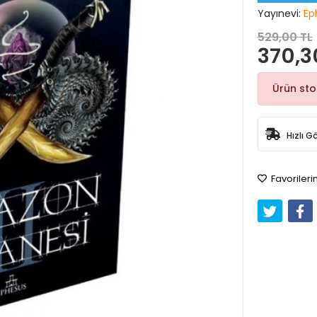
Yayınevi:
Ep
529,00 TL
370,3
Ürün st
Hızlı G
Favorileri