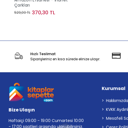
Amazon Efsanesi - İhanet
Çarkları
370,30 TL
529,00 TL
Stokta Yok
Hızlı Teslimat
Siparişleriniz en kısa sürede elinize ulaşır.
Kurumsal
Hakkımızd
Bize Ulaşın
KVKK Aydın
Mesafeli S
Haftaiçi 09:00 - 19:00 Cumartesi 10:00
- 17:00 saatleri arasında ulaşabilirsiniz.
Çerez Polit