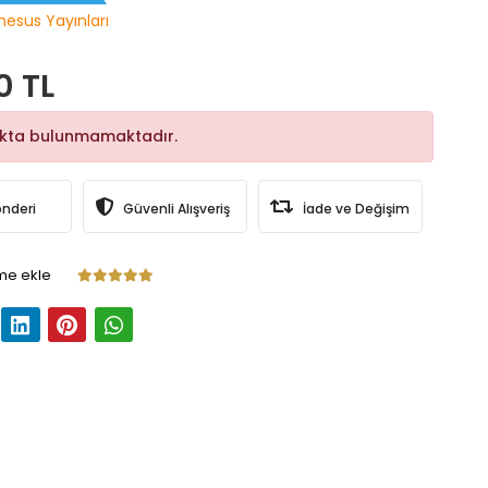
hesus Yayınları
0 TL
okta bulunmamaktadır.
önderi
Güvenli Alışveriş
İade ve Değişim
me ekle