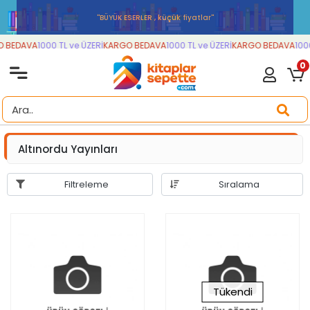
''BÜYÜK ESERLER , küçük fiyatlar''
 BEDAVA
1000 TL ve ÜZERİ
KARGO BEDAVA
1000 TL ve ÜZERİ
KARGO BEDAVA
1000 
0
Altınordu Yayınları
Filtreleme
Sıralama
Tükendi