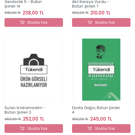
Gerdanlık 5 - Bütün
Akıl Karaya Vurdu -
Şiirleri 14
Bütün Şiirleri 7
238,00 TL
210,00 TL
340,00 TL
300,00 TL
Stokta Yok
Stokta Yok
Tükendi
Tükendi
Suları Islatamadım -
Dosta Doğru Bütün Şiirleri
Bütün Şiirleri 3
4
252,00 TL
245,00 TL
360,00 TL
350,00 TL
Stokta Yok
Stokta Yok