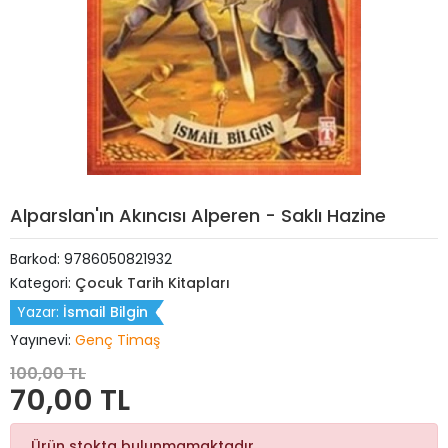
Alparslan'ın Akıncısı Alperen - Saklı Hazine
Barkod:
9786050821932
Kategori:
Çocuk Tarih Kitapları
Yazar:
İsmail Bilgin
Yayınevi:
Genç Timaş
100,00 TL
70,00 TL
Ürün stokta bulunmamaktadır.