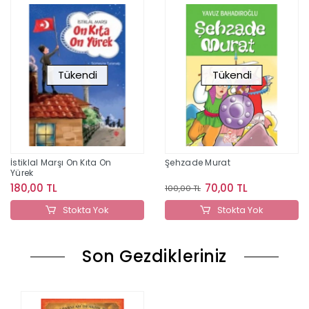
Tükendi
Tükendi
İstiklal Marşı On Kıta On
Şehzade Murat
Yürek
180,00 TL
70,00 TL
100,00 TL
Stokta Yok
Stokta Yok
Son Gezdikleriniz