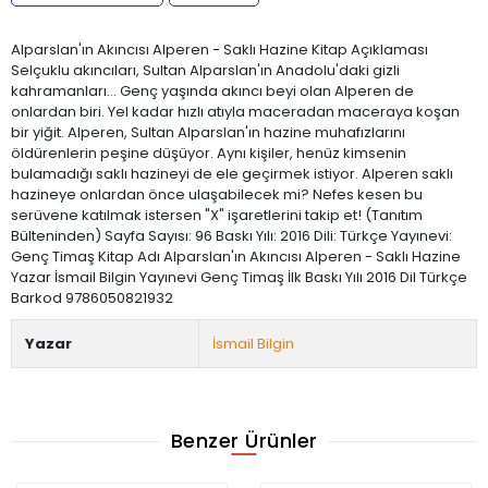
Alparslan'ın Akıncısı Alperen - Saklı Hazine Kitap Açıklaması
Selçuklu akıncıları, Sultan Alparslan'ın Anadolu'daki gizli
kahramanları... Genç yaşında akıncı beyi olan Alperen de
onlardan biri. Yel kadar hızlı atıyla maceradan maceraya koşan
bir yiğit. Alperen, Sultan Alparslan'ın hazine muhafızlarını
öldürenlerin peşine düşüyor. Aynı kişiler, henüz kimsenin
bulamadığı saklı hazineyi de ele geçirmek istiyor. Alperen saklı
hazineye onlardan önce ulaşabilecek mi? Nefes kesen bu
serüvene katılmak istersen "X" işaretlerini takip et! (Tanıtım
Bülteninden) Sayfa Sayısı: 96 Baskı Yılı: 2016 Dili: Türkçe Yayınevi:
Genç Timaş Kitap Adı Alparslan'ın Akıncısı Alperen - Saklı Hazine
Yazar İsmail Bilgin Yayınevi Genç Timaş İlk Baskı Yılı 2016 Dil Türkçe
Barkod 9786050821932
Yazar
İsmail Bilgin
Benzer Ürünler