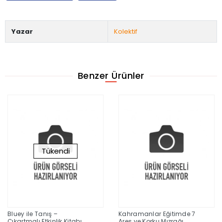
Yazar
Kolektif
Benzer Ürünler
Tükendi
Bluey ile Tanış –
Kahramanlar Eğitimde 7
Çıkartmalı Etkinlik Kitabı
Ares ve Korku Mızrağı