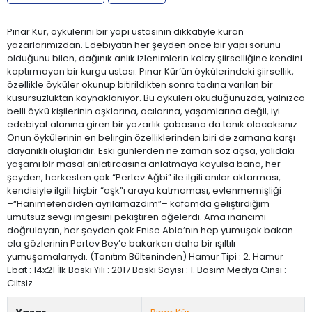
Pınar Kür, öykülerini bir yapı ustasının dikkatiyle kuran
yazarlarımızdan. Edebiyatın her şeyden önce bir yapı sorunu
olduğunu bilen, dağınık anlık izlenimlerin kolay şiirselliğine kendini
kaptırmayan bir kurgu ustası. Pınar Kür’ün öykülerindeki şiirsellik,
özellikle öyküler okunup bitirildikten sonra tadına varılan bir
kusursuzluktan kaynaklanıyor. Bu öyküleri okuduğunuzda, yalnızca
belli öykü kişilerinin aşklarına, acılarına, yaşamlarına değil, iyi
edebiyat alanına giren bir yazarlık çabasına da tanık olacaksınız.
Onun öykülerinin en belirgin özelliklerinden biri de zamana karşı
dayanıklı oluşlarıdır. Eski günlerden ne zaman söz açsa, yalıdaki
yaşamı bir masal anlatırcasına anlatmaya koyulsa bana, her
şeyden, herkesten çok “Pertev Ağbi” ile ilgili anılar aktarması,
kendisiyle ilgili hiçbir “aşk”ı araya katmaması, evlenmemişliği
–“Hanımefendiden ayrılamazdım”– kafamda geliştirdiğim
umutsuz sevgi imgesini pekiştiren öğelerdi. Ama inancımı
doğrulayan, her şeyden çok Enise Abla’nın hep yumuşak bakan
ela gözlerinin Pertev Bey’e bakarken daha bir ışıltılı
yumuşamalarıydı. (Tanıtım Bülteninden) Hamur Tipi : 2. Hamur
Ebat : 14x21 İlk Baskı Yılı : 2017 Baskı Sayısı : 1. Basım Medya Cinsi :
Ciltsiz