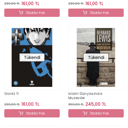
161,00 TL
161,00 TL
230,00 TL
230,00 TL
Stokta Yok
Stokta Yok
Tükendi
Tükendi
Gantz 11
İslam Dünyasında
Museviler
161,00 TL
245,00 TL
230,00 TL
350,00 TL
Stokta Yok
Stokta Yok