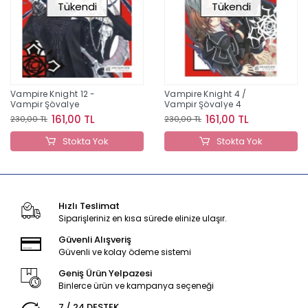
Tükendi
Tükendi
Vampire Knight 12 -
Vampire Knight 4 /
Vampir Şövalye
Vampir Şövalye 4
161,00 TL
161,00 TL
230,00 TL
230,00 TL
Stokta Yok
Stokta Yok
Hızlı Teslimat
Siparişleriniz en kısa sürede elinize ulaşır.
Güvenli Alışveriş
Güvenli ve kolay ödeme sistemi
Geniş Ürün Yelpazesi
Binlerce ürün ve kampanya seçeneği
7 / 24 DESTEK