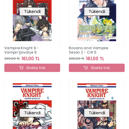
Tükendi
Tükendi
Vampire Knight 9 -
Rosario and Vampire
Vampir Şövalye 9
Sezon 2 - Cilt 5
161,00 TL
161,00 TL
230,00 TL
230,00 TL
Stokta Yok
Stokta Yok
Tükendi
Tükendi