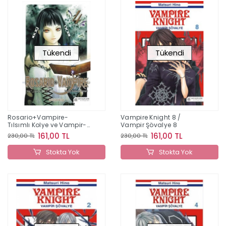
Tükendi
Tükendi
Rosario+Vampire-
Vampire Knight 8 /
Tılsımlı Kolye ve Vampir-
Vampir Şövalye 8
Sezon 2 Cilt 4
161,00 TL
161,00 TL
230,00 TL
230,00 TL
Stokta Yok
Stokta Yok