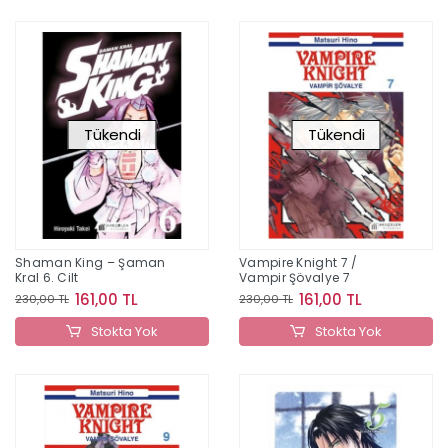
Tükendi
Tükendi
Shaman King – Şaman
Vampire Knight 7 /
Kral 6. Cilt
Vampir Şövalye 7
161,00 TL
161,00 TL
230,00 TL
230,00 TL
Stokta Yok
Stokta Yok