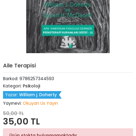
Aile Terapisi
Barkod:
9786257344593
Kategori:
Psikoloji
Yazar:
William j. Doherty
Yayınevi:
Okuyan Us Yayın
50,00 TL
35,00 TL
Ürün stokta bulunmamaktadır.