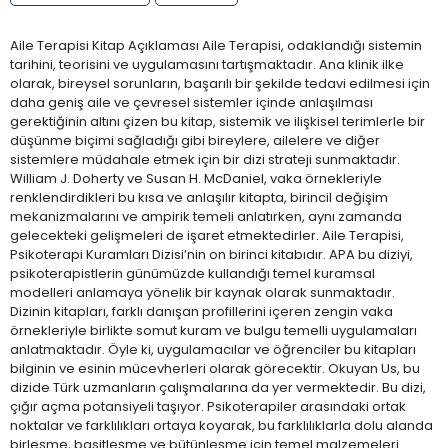
Aile Terapisi Kitap Açıklaması Aile Terapisi, odaklandığı sistemin
tarihini, teorisini ve uygulamasını tartışmaktadır. Ana klinik ilke
olarak, bireysel sorunların, başarılı bir şekilde tedavi edilmesi için
daha geniş aile ve çevresel sistemler içinde anlaşılması
gerektiğinin altını çizen bu kitap, sistemik ve ilişkisel terimlerle bir
düşünme biçimi sağladığı gibi bireylere, ailelere ve diğer
sistemlere müdahale etmek için bir dizi strateji sunmaktadır.
William J. Doherty ve Susan H. McDaniel, vaka örnekleriyle
renklendirdikleri bu kısa ve anlaşılır kitapta, birincil değişim
mekanizmalarını ve ampirik temeli anlatırken, aynı zamanda
gelecekteki gelişmeleri de işaret etmektedirler. Aile Terapisi,
Psikoterapi Kuramları Dizisi’nin on birinci kitabıdır. APA bu diziyi,
psikoterapistlerin günümüzde kullandığı temel kuramsal
modelleri anlamaya yönelik bir kaynak olarak sunmaktadır.
Dizinin kitapları, farklı danışan profillerini içeren zengin vaka
örnekleriyle birlikte somut kuram ve bulgu temelli uygulamaları
anlatmaktadır. Öyle ki, uygulamacılar ve öğrenciler bu kitapları
bilginin ve esinin mücevherleri olarak görecektir. Okuyan Us, bu
dizide Türk uzmanların çalışmalarına da yer vermektedir. Bu dizi,
çığır açma potansiyeli taşıyor. Psikoterapiler arasındaki ortak
noktalar ve farklılıkları ortaya koyarak, bu farklılıklarla dolu alanda
birleşme, basitleşme ve bütünleşme için temel malzemeleri