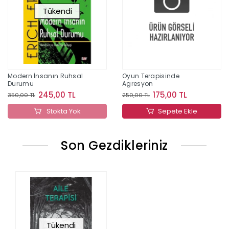
Tükendi
Modern İnsanın Ruhsal
Oyun Terapisinde
Durumu
Agresyon
245,00 TL
175,00 TL
350,00 TL
250,00 TL
Stokta Yok
Sepete Ekle
Son Gezdikleriniz
Tükendi