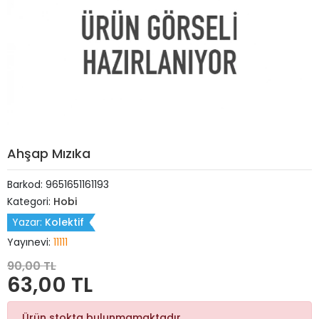
Ahşap Mızıka
Barkod:
9651651161193
Kategori:
Hobi
Yazar:
Kolektif
Yayınevi:
11111
90,00 TL
63,00 TL
Ürün stokta bulunmamaktadır.