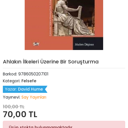
Ahlakın İlkeleri Üzerine Bir Soruşturma
Barkod:
9786050207101
Kategori:
Felsefe
Yazar:
David Hume
Yayınevi:
Say Yayınları
100,00 TL
70,00 TL
Ürün stokta bulunmamaktadır.