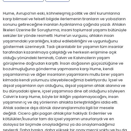
Hume, Avrupa’nın eski, köhneleşmiş politik ve dinî kurumlarına
karşı bilimsel ve felsefi bilgide ilerlemenin tiranların ve yobazların
sonunu getireceğine inanılan Aydınlanma çağında yazdı. Ahlakın
İlkeleri Üzerine Bir Soruşturma, insani toplumsal yaşamı bütünüyle
seküler bir yönde resmetti. Hume’un vurgusu, ahlakın insan
yaşamındaki yararlılığını, kabul edilebilirliğini ve uygunluğunu
göstermek üzerineydi. Tadı çıkarılabilir bir yaşamın tüm insanlar
tarafından kazanılmaya çalışıldığı ve herkesin erişimine açık
olduğu yönündeki teminatı, Calvin ve Kalvincilerin yaşam
görüşlerine doğrudan karşıttı. İnsan doğasının güçsüzlüğüne ve
bozulmuşluğuna gönderme yapmasına karşı Hume, kendi
yaşamlarımızı ve diğer insanların yaşamlarını mutlu birer yaşam
kılmada kendi yolumuzu izleyebileceğimizi belirtiyordu. İçsel ve
dışsal yaşamların ayrı olduğunu, dışsal yaşamın ahlak alanına ve
bu dünyadaki işlere, içsel yaşamınsa dine ait olduğunu söyleyen
Calvin’e karşı Hume, böyle bir ikiliğin yapılamayacağını, insan
yaşamının iç ve dış yönlerinin ahlakta birleştirildiğini iddia etti.
Ahlak sadece dışa dönük davranışlarımızla ilgili bir mesele
değildi. Cicero gibi pagan ahlakçılar haklıydı: Erdemler ve
kötülükler/kusurlar tam da içsel yaşamın unsurlarıydı ve en
dolaysız bir biçimde onayladığımız ya da onaylamadığımız
şeylerdi. Daha başka, daha yüksek bir onay mercii yoktu ve bu da