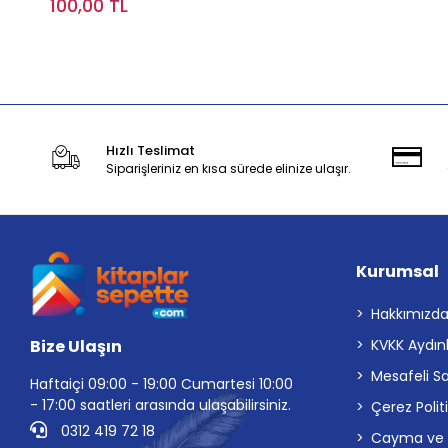
100,00 TL
Stokta Yok
Hızlı Teslimat
Siparişleriniz en kısa sürede elinize ulaşır.
Kurumsal
Hakkımızd
Bize Ulaşın
KVKK Aydın
Mesafeli S
Haftaiçi 09:00 - 19:00 Cumartesi 10:00
- 17:00 saatleri arasında ulaşabilirsiniz.
Çerez Polit
0312 419 72 18
Cayma ve İp