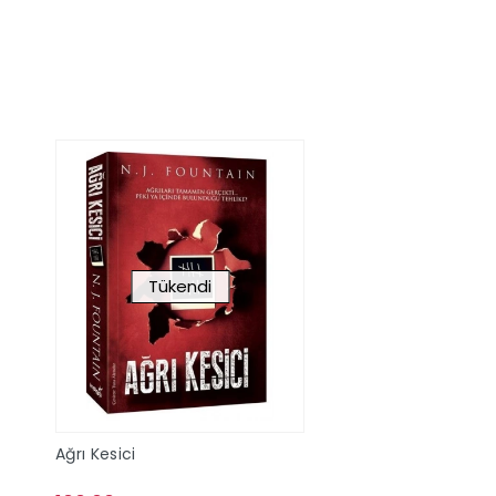
Stokta Yok
Stokta Y
Tükendi
Ağrı Kesici