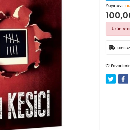
Yayınevi:
İn
100,0
Ürün st
Hızlı G
Favorileri