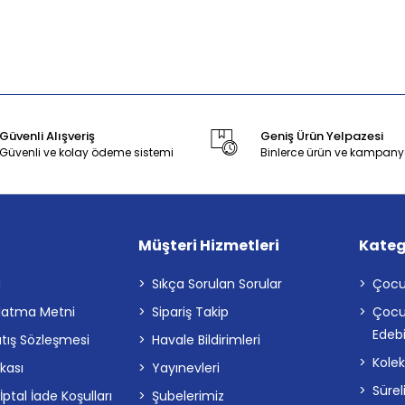
Güvenli Alışveriş
Geniş Ürün Yelpazesi
Güvenli ve kolay ödeme sistemi
Binlerce ürün ve kampany
Müşteri Hizmetleri
Kateg
a
Sıkça Sorulan Sorular
Çocu
latma Metni
Sipariş Takip
Çocu
Edebi
atış Sözleşmesi
Havale Bildirimleri
Kolek
ikası
Yayınevleri
Sürel
tal İade Koşulları
Şubelerimiz