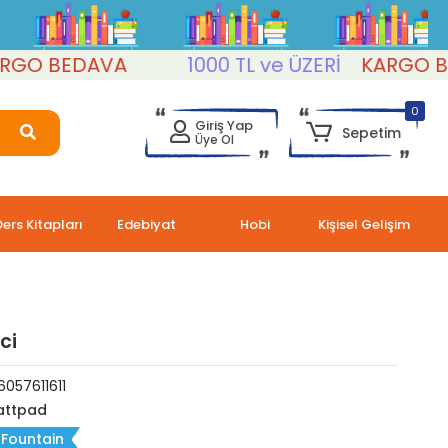
 BEDAVA
1000 TL ve ÜZERİ
KARGO BEDA
0
Giriş Yap
Sepetim
Üye Ol
Ders Kitapları
Edebiyat
Hobi
Kişisel Gelişim
ci
057611611
ttpad
. Fountain