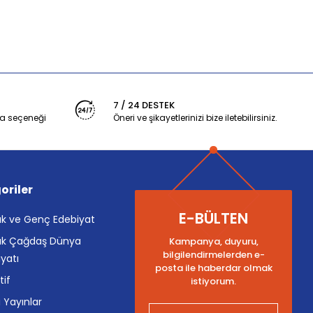
7 / 24 DESTEK
a seçeneği
Öneri ve şikayetlerinizi bize iletebilirsiniz.
oriler
E-BÜLTEN
k ve Genç Edebiyat
k Çağdaş Dünya
Kampanya, duyuru,
bilgilendirmelerden e-
yatı
posta ile haberdar olmak
tif
istiyorum.
i Yayınlar