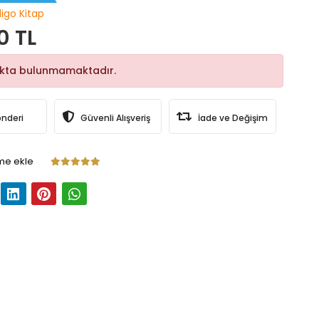
digo Kitap
0 TL
okta bulunmamaktadır.
önderi
Güvenli Alışveriş
İade ve Değişim
me ekle