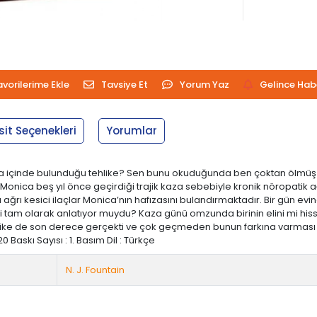
avorilerime Ekle
Tavsiye Et
Yorum Yaz
Gelince Hab
sit Seçenekleri
Yorumlar
 ya içinde bulunduğu tehlike? Sen bunu okuduğunda ben çoktan ölmüş 
Monica beş yıl önce geçirdiği trajik kaza sebebiyle kronik nöropatik a
ağrı kesici ilaçlar Monica’nın hafızasını bulandırmaktadır. Bir gün evin
ri tam olarak anlatıyor muydu? Kaza günü omzunda birinin elini mi his
ike de son derece gerçekti ve çok geçmeden bunun farkına varması 
020 Baskı Sayısı : 1. Basım Dil : Türkçe
N. J. Fountain