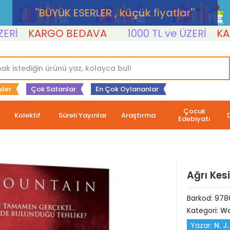
''BÜYÜK ESERLER , küçük fiyatlar''
KARGO BEDAVA
1000 TL ve ÜZERİ
KARGO
iler
Çok Satanlar
En Çok Oylananlar
Çocuk
Kolektif
Süreli Yayınlar
Araştırma
Edebiyatı
Ağrı Kesi
Barkod:
9786
Kategori:
Wa
Yazar:
N. J