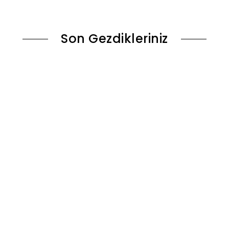
ok
Sepete Ekle
Son Gezdikleriniz