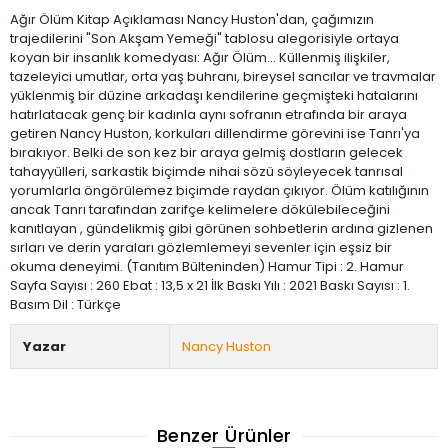
Ağır Ölüm Kitap Açıklaması Nancy Huston'dan, çağımızın
trajedilerini "Son Akşam Yemeği" tablosu alegorisiyle ortaya
koyan bir insanlık komedyası: Ağır Ölüm... Küllenmiş ilişkiler,
tazeleyici umutlar, orta yaş buhranı, bireysel sancılar ve travmalar
yüklenmiş bir düzine arkadaşı kendilerine geçmişteki hatalarını
hatırlatacak genç bir kadınla aynı sofranın etrafında bir araya
getiren Nancy Huston, korkuları dillendirme görevini ise Tanrı'ya
bırakıyor. Belki de son kez bir araya gelmiş dostların gelecek
tahayyülleri, sarkastik biçimde nihai sözü söyleyecek tanrısal
yorumlarla öngörülemez biçimde raydan çıkıyor. Ölüm katılığının
ancak Tanrı tarafından zarifçe kelimelere dökülebileceğini
kanıtlayan , gündelikmiş gibi görünen sohbetlerin ardına gizlenen
sırları ve derin yaraları gözlemlemeyi sevenler için eşsiz bir
okuma deneyimi. (Tanıtım Bülteninden) Hamur Tipi : 2. Hamur
Sayfa Sayısı : 260 Ebat : 13,5 x 21 İlk Baskı Yılı : 2021 Baskı Sayısı : 1.
Basım Dil : Türkçe
Yazar
Nancy Huston
Benzer Ürünler