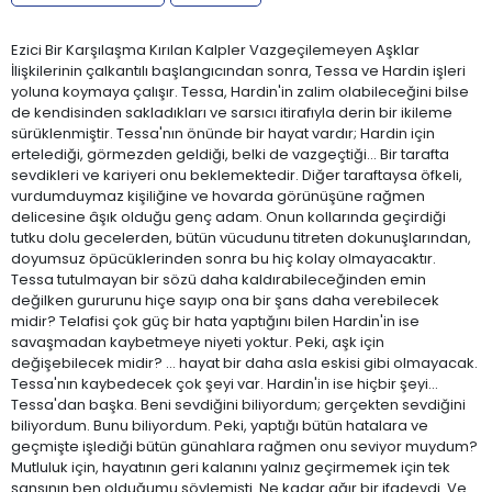
Ezici Bir Karşılaşma Kırılan Kalpler Vazgeçilemeyen Aşklar
İlişkilerinin çalkantılı başlangıcından sonra, Tessa ve Hardin işleri
yoluna koymaya çalışır. Tessa, Hardin'in zalim olabileceğini bilse
de kendisinden sakladıkları ve sarsıcı itirafıyla derin bir ikileme
sürüklenmiştir. Tessa'nın önünde bir hayat vardır; Hardin için
ertelediği, görmezden geldiği, belki de vazgeçtiği… Bir tarafta
sevdikleri ve kariyeri onu beklemektedir. Diğer taraftaysa öfkeli,
vurdumduymaz kişiliğine ve hovarda görünüşüne rağmen
delicesine âşık olduğu genç adam. Onun kollarında geçirdiği
tutku dolu gecelerden, bütün vücudunu titreten dokunuşlarından,
doyumsuz öpücüklerinden sonra bu hiç kolay olmayacaktır.
Tessa tutulmayan bir sözü daha kaldırabileceğinden emin
değilken gururunu hiçe sayıp ona bir şans daha verebilecek
midir? Telafisi çok güç bir hata yaptığını bilen Hardin'in ise
savaşmadan kaybetmeye niyeti yoktur. Peki, aşk için
değişebilecek midir? … hayat bir daha asla eskisi gibi olmayacak.
Tessa'nın kaybedecek çok şeyi var. Hardin'in ise hiçbir şeyi…
Tessa'dan başka. Beni sevdiğini biliyordum; gerçekten sevdiğini
biliyordum. Bunu biliyordum. Peki, yaptığı bütün hatalara ve
geçmişte işlediği bütün günahlara rağmen onu seviyor muydum?
Mutluluk için, hayatının geri kalanını yalnız geçirmemek için tek
şansının ben olduğumu söylemişti. Ne kadar ağır bir ifadeydi. Ve