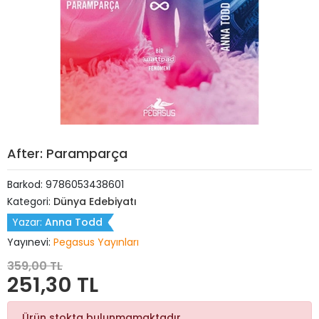
After: Paramparça
Barkod:
9786053438601
Kategori:
Dünya Edebiyatı
Yazar:
Anna Todd
Yayınevi:
Pegasus Yayınları
359,00 TL
251,30 TL
Ürün stokta bulunmamaktadır.