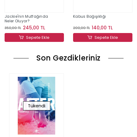
Jackie'nin Mutfağında
Kabus Bağışıklığı
Neler Oluyor?
245,00 TL
140,00 TL
350,00 TL
200,00 TL
Sepete Ekle
Sepete Ekle
Son Gezdikleriniz
Tükendi