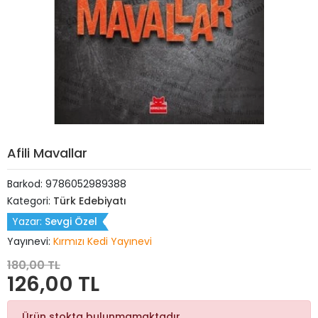
Afili Mavallar
Barkod:
9786052989388
Kategori:
Türk Edebiyatı
Yazar:
Sevgi Özel
Yayınevi:
Kırmızı Kedi Yayınevi
180,00 TL
126,00 TL
Ürün stokta bulunmamaktadır.