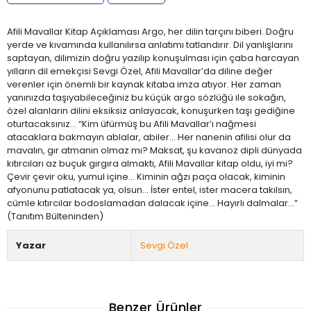
Afili Mavallar Kitap Açıklaması Argo, her dilin tarçını biberi. Doğru
yerde ve kıvamında kullanılırsa anlatımı tatlandırır. Dil yanlışlarını
saptayan, dilimizin doğru yazılıp konuşulması için çaba harcayan
yılların dil emekçisi Sevgi Özel, Afili Mavallar’da diline değer
verenler için önemli bir kaynak kitaba imza atıyor. Her zaman
yanınızda taşıyabileceğiniz bu küçük argo sözlüğü ile sokağın,
özel alanların dilini eksiksiz anlayacak, konuşurken taşı gediğine
oturtacaksınız… “Kim üfürmüş bu Afili Mavallar’ı nağmesi
atacaklara bakmayın ablalar, abiler... Her nanenin afilisi olur da
mavalın, gır atmanın olmaz mı? Maksat, şu kavanoz dipli dünyada
kıtırcıları az buçuk gırgıra almaktı, Afili Mavallar kitap oldu, iyi mi?
Çevir çevir oku, yumul içine... Kiminin ağzı paça olacak, kiminin
afyonunu patlatacak ya, olsun... İster entel, ister macera takılsın,
cümle kıtırcılar bodoslamadan dalacak içine... Hayırlı dalmalar...”
(Tanıtım Bülteninden)
Yazar
Sevgi Özel
Benzer Ürünler