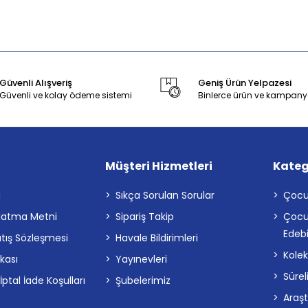
Güvenli Alışveriş
Geniş Ürün Yelpazesi
Güvenli ve kolay ödeme sistemi
Binlerce ürün ve kampany
Müşteri Hizmetleri
Kateg
a
Sıkça Sorulan Sorular
Çocu
latma Metni
Sipariş Takip
Çocu
Edebi
atış Sözleşmesi
Havale Bildirimleri
Kolek
ikası
Yayınevleri
Sürel
tal İade Koşulları
Şubelerimiz
Araş