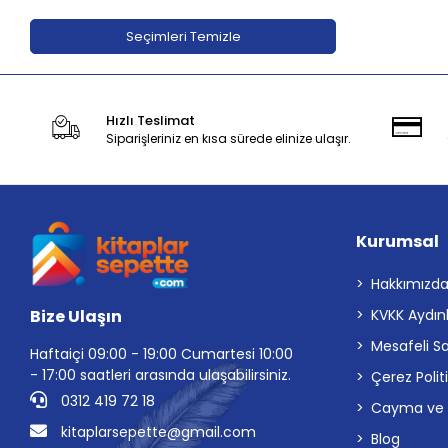
Akademi Denizi Yayınları
Seçimleri Temizle
Akaşa Yayınları
Akçağ Yayınları
Akil Yayınevi
Hızlı Teslimat
Siparişleriniz en kısa sürede elinize ulaşır.
Akıl Çelen Kitaplar
Akılçelen kitapları
Aktif Öğrenme Yayınları
Kurumsal
Alabanda Yayınları
Alem Yayınları
Hakkımızd
Alfa Yayınları
Bize Ulaşın
KVKK Aydın
Algola Medya Yayınları
Mesafeli S
Haftaiçi 09:00 - 19:00 Cumartesi 10:00
- 17:00 saatleri arasında ulaşabilirsiniz.
Alter Yayıncılık
Çerez Polit
0312 419 72 18
Cayma ve İp
Altın Çocuk
kitaplarsepette@gmail.com
Blog
Altın Karma Komisyon