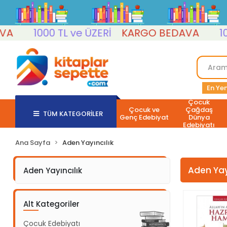
1000 TL ve ÜZERİ
KARGO BEDAVA
1000
En Yen
Çocuk
Çocuk ve
Çağdaş
TÜM KATEGORİLER
Genç Edebiyat
Dünya
Edebiyatı
Ana Sayfa
Aden Yayıncılık
Aden Yay
Aden Yayıncılık
Alt Kategoriler
Çocuk Edebiyatı