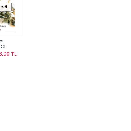
ndi
nı
mza
3,00 TL
kta Yok