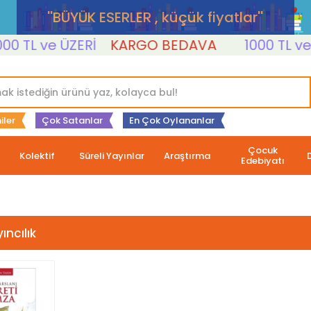
''BÜYÜK ESERLER , küçük fiyatlar''
 TL ve ÜZERİ
KARGO BEDAVA
1000 TL ve ÜZ
iler
Çok Satanlar
En Çok Oylananlar
Çocuk
Kolektif
Süreli Yayınlar
Araştırma
Edebiyatı
ıncılık