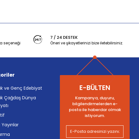
7 / 24 DESTEK
a seçeneği
Öneri ve şikayetlerinizi bize iletebilirsiniz.
oriler
E-BÜLTEN
k ve Genç Edebiyat
k Çağdaş Dünya
Kampanya, duyuru,
bilgilendirmelerden e-
yatı
posta ile haberdar olmak
tif
istiyorum.
i Yayınlar
tırma