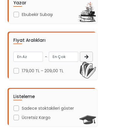
Yazar
Acil Yayınları
Ebubekir Subaşı
Açı Yayınları
ADAKÜLTÜR
Adam Yayınları
Fiyat Aralıkları
Adeda Yayınları
Aden Yayıncılık
-
Aganta Yayınları
179,00 TL - 209,00 TL
Agapi Yayınları
Aihao
Aile Yayınları
Listeleme
Akabe ahediyelik
Sadece stoktakileri göster
AKABE HEDİYELİK
Ücretsiz Kargo
Akademi Çocuk
Akademi Çocuk - Funny Mat