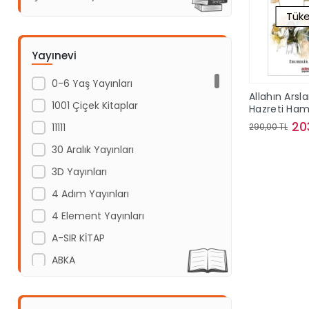
Tüke
Yayınevi
0-6 Yaş Yayınları
Allahın Arsla
1001 Çiçek Kitaplar
Hazreti Ha
20
11111
290,00 TL
30 Aralık Yayınları
Sto
3D Yayınları
4 Adım Yayınları
4 Element Yayınları
A-SIR KİTAP
ABKA
Abm Yayınevi
Acayip Kitaplar