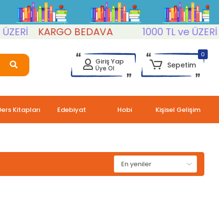
ERİ
KARGO BEDAVA
1000 TL ve ÜZERİ
K
0
Giriş Yap
Sepetim
Üye Ol
Ders Kitapları
Edebiyat
Hobi
Kişisel Gelişim