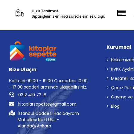
Hızlı Teslimat
Siparişleriniz en kısa sürede elinize ulaşır.
Kurumsal
Hakkımızd
Bize Ulaşın
KVKK Aydın
Mesafeli S
Haftaiçi 09:00 - 19:00 Cumartesi 10:00
- 17:00 saatleri arasında ulaşabilirsiniz.
Çerez Polit
0312 419 72 18
Cayma ve İp
kitaplarsepette@gmail.com
Blog
İstanbul Caddesi Hacıbayram
Mahallesi No:6 Ulus-
Altındağ/Ankara