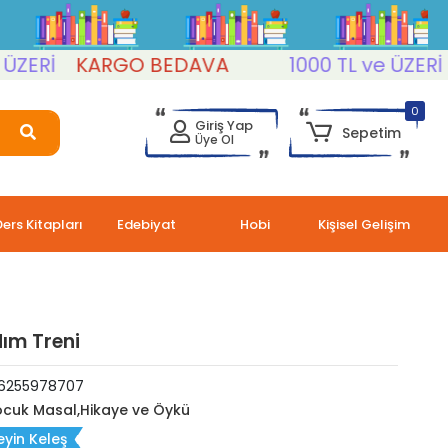
Rİ
KARGO BEDAVA
1000 TL ve ÜZERİ
K
0
Giriş Yap
Sepetim
Üye Ol
Ders Kitapları
Edebiyat
Hobi
Kişisel Gelişim
dım Treni
6255978707
cuk Masal,Hikaye ve Öykü
yin Keleş