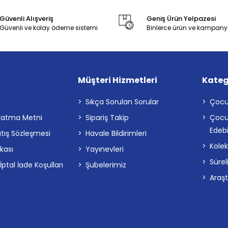
Güvenli Alışveriş
Geniş Ürün Yelpazesi
Güvenli ve kolay ödeme sistemi
Binlerce ürün ve kampany
Müşteri Hizmetleri
Kateg
a
Sıkça Sorulan Sorular
Çocu
latma Metni
Sipariş Takip
Çocu
Edebi
atış Sözleşmesi
Havale Bildirimleri
Kolek
ikası
Yayınevleri
Sürel
tal İade Koşulları
Şubelerimiz
Araş