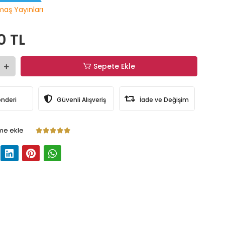
maş Yayınları
0 TL
Sepete Ekle
önderi
Güvenli Alışveriş
İade ve Değişim
me ekle