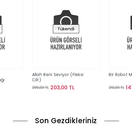
Tükendi
Allah Beni Seviyor (Fleksi
Bir Robot M
ağı
Cilt)
203,00 TL
14
290,00 TL
210,00 TL
ok
Stokta Yok
Son Gezdikleriniz