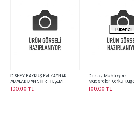
Tükendi
DİSNEY BAYKUŞ EVİ KAYNAR
Disney Muhteşem
ADALAR’DAN SİHİR-TEŞEM
Maceralar Korku Kuş
MACERALAR
100,00 TL
100,00 TL
Sepete Ekle
Stokta Y