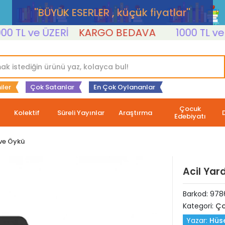
''BÜYÜK ESERLER , küçük fiyatlar''
TL ve ÜZERİ
KARGO BEDAVA
1000 TL ve ÜZE
iler
Çok Satanlar
En Çok Oylananlar
Çocuk
Kolektif
Süreli Yayınlar
Araştırma
Edebiyatı
ve Öykü
Acil Yar
Barkod:
978
Kategori:
Ço
Yazar:
Hüse