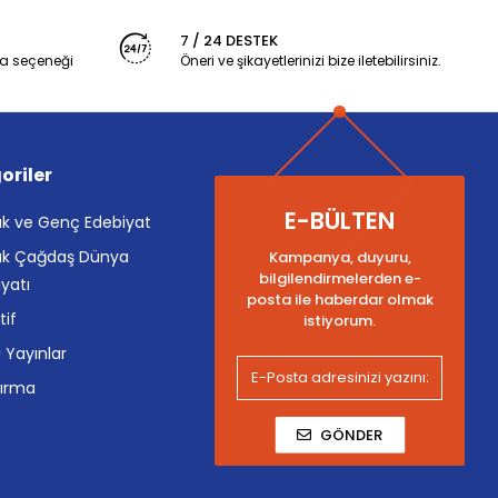
7 / 24 DESTEK
a seçeneği
Öneri ve şikayetlerinizi bize iletebilirsiniz.
oriler
E-BÜLTEN
k ve Genç Edebiyat
k Çağdaş Dünya
Kampanya, duyuru,
bilgilendirmelerden e-
yatı
posta ile haberdar olmak
tif
istiyorum.
i Yayınlar
tırma
GÖNDER