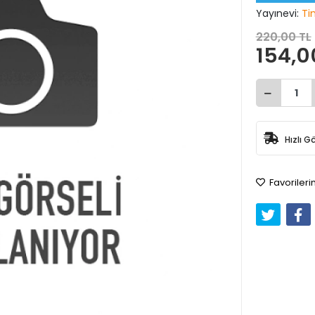
Yayınevi:
Ti
220,00 TL
154,0
Hızlı G
Favorileri