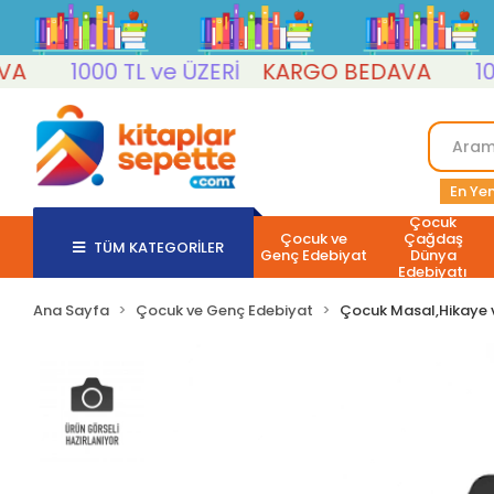
1000 TL ve ÜZERİ
KARGO BEDAVA
1000 
En Yen
Çocuk
Çocuk ve
Çağdaş
TÜM KATEGORİLER
Genç Edebiyat
Dünya
Edebiyatı
Ana Sayfa
Çocuk ve Genç Edebiyat
Çocuk Masal,Hikaye 