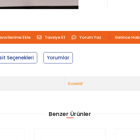
avorilerime Ekle
Tavsiye Et
Yorum Yaz
Gelince Hab
sit Seçenekleri
Yorumlar
Kolektif
Benzer Ürünler