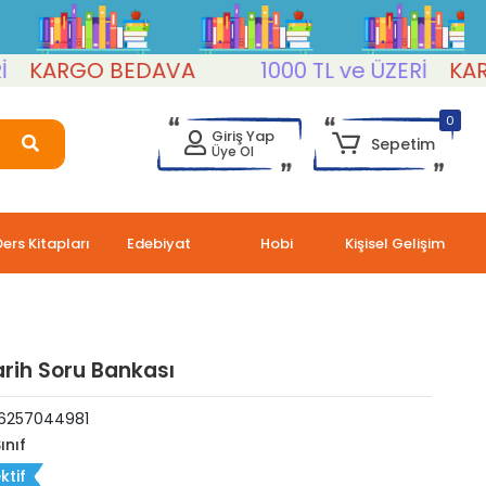
ARGO BEDAVA
1000 TL ve ÜZERİ
KARGO 
0
Giriş Yap
Sepetim
Üye Ol
Ders Kitapları
Edebiyat
Hobi
Kişisel Gelişim
Tarih Soru Bankası
6257044981
ınıf
ktif