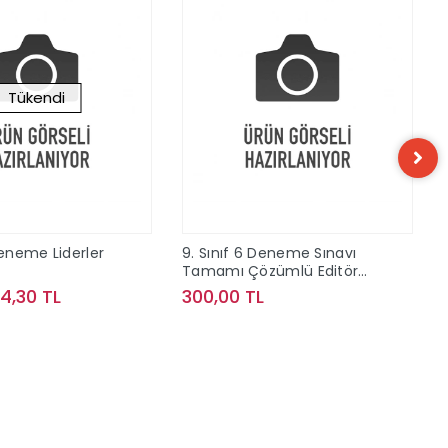
Tükendi
Deneme Liderler
9. Sınıf 6 Deneme Sınavı
Tamamı Çözümlü Editör
Yayınları
74,30 TL
300,00 TL
Stokta Yok
Sepete Ekle