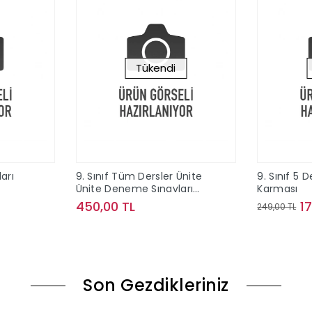
Tükendi
ları
9. Sınıf Tüm Dersler Ünite
9. Sınıf 5 
Ünite Deneme Sınavları
Karması
Çözümlü Editör Yayınları
450,00 TL
1
249,00 TL
le
Stokta Yok
Son Gezdikleriniz