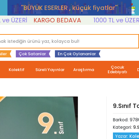
''BÜYÜK ESERLER , küçük fiyatlar''
ÜZERİ
KARGO BEDAVA
1000 TL ve ÜZERİ
K
iler
Çok Satanlar
En Çok Oylananlar
Çocuk
Kolektif
Süreli Yayınlar
Araştırma
Edebiyatı
9.Sınıf 
Barkod:
978
Kategori:
9.S
Yazar:
Kole