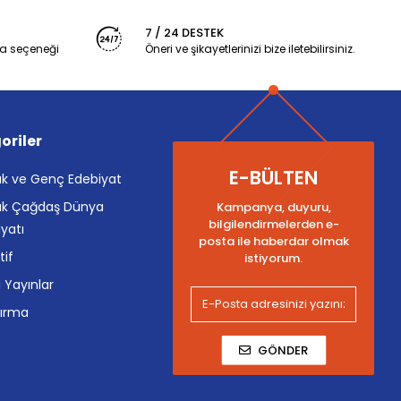
7 / 24 DESTEK
a seçeneği
Öneri ve şikayetlerinizi bize iletebilirsiniz.
oriler
E-BÜLTEN
k ve Genç Edebiyat
k Çağdaş Dünya
Kampanya, duyuru,
bilgilendirmelerden e-
yatı
posta ile haberdar olmak
tif
istiyorum.
i Yayınlar
tırma
GÖNDER