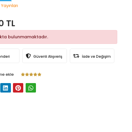
 Yayınları
0 TL
okta bulunmamaktadır.
önderi
Güvenli Alışveriş
İade ve Değişim
me ekle