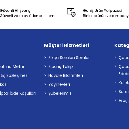
Güvenli Alışveriş
Geniş Ürün Yelpazesi
Güvenli ve kolay ödeme sistemi
Binlerce ürün ve kampany
Müşteri Hizmetleri
Kateg
a
Sıkça Sorulan Sorular
Çocu
latma Metni
Sipariş Takip
Çocu
Edebi
atış Sözleşmesi
Havale Bildirimleri
Kolek
ikası
Yayınevleri
Sürel
tal İade Koşulları
Şubelerimiz
Araş