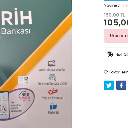
Yayınevi:
EİS
150,00 TL
105,0
Ürün st
Hızlı G
Favorileri