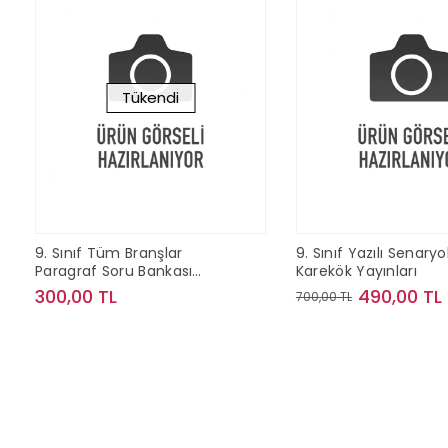
Tükendi
9. Sınıf Tüm Branşlar
9. Sınıf Yazılı Senaryo
Paragraf Soru Bankası
Karekök Yayınları
Editör Yayınları
300,00 TL
490,00 TL
700,00 TL
Stokta Yok
Sepete Ek