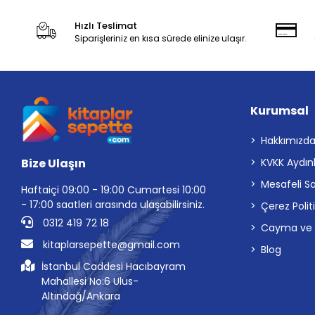
Hızlı Teslimat
Siparişleriniz en kısa sürede elinize ulaşır.
Kurumsal
Hakkımızd
Bize Ulaşın
KVKK Aydın
Mesafeli S
Haftaiçi 09:00 - 19:00 Cumartesi 10:00
- 17:00 saatleri arasında ulaşabilirsiniz.
Çerez Polit
0312 419 72 18
Cayma ve İp
kitaplarsepette@gmail.com
Blog
İstanbul Caddesi Hacıbayram
Mahallesi No:6 Ulus-
Altındağ/Ankara