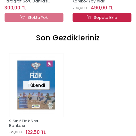
Paragraf Soru Bankası
Karekök Yayınları
Editör Yayınları
300,00 TL
490,00 TL
700,00 TL
Stokta Yok
Sepete Ekle
Son Gezdikleriniz
Tükendi
9.Sınıf Fizik Soru
Bankası
122,50 TL
175,00 TL