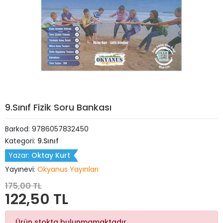
9.Sınıf Fizik Soru Bankası
Barkod:
9786057832450
Kategori:
9.Sınıf
Yazar:
Oktay Kurt
Yayınevi:
Okyanus Yayınları
175,00 TL
122,50 TL
Ürün stokta bulunmamaktadır.