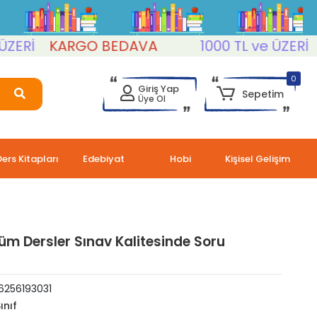
Rİ
KARGO BEDAVA
1000 TL ve ÜZERİ
KA
0
Giriş Yap
Sepetim
Üye Ol
Ders Kitapları
Edebiyat
Hobi
Kişisel Gelişim
Tüm Dersler Sınav Kalitesinde Soru
6256193031
ınıf