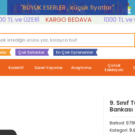
''BÜYÜK ESERLER , küçük fiyatlar''
L ve ÜZERİ
KARGO BEDAVA
1000 TL ve ÜZE
iler
Çok Satanlar
En Çok Oylananlar
Çocuk
Kolektif
Süreli Yayınlar
Araştırma
Edebiyatı
9. Sınıf 
Bankası
Barkod:
978
Kategori:
9.S