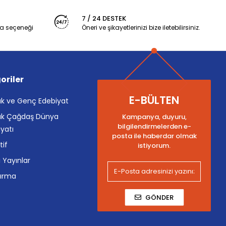
7 / 24 DESTEK
a seçeneği
Öneri ve şikayetlerinizi bize iletebilirsiniz.
oriler
E-BÜLTEN
k ve Genç Edebiyat
k Çağdaş Dünya
Kampanya, duyuru,
bilgilendirmelerden e-
yatı
posta ile haberdar olmak
tif
istiyorum.
i Yayınlar
tırma
GÖNDER