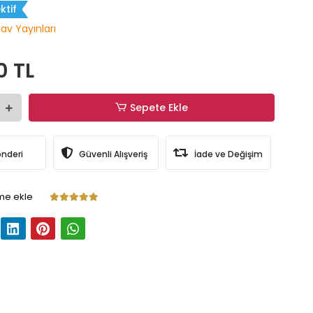
ktif
nav Yayınları
0 TL
Sepete Ekle
önderi
Güvenli Alışveriş
İade ve Değişim
me ekle