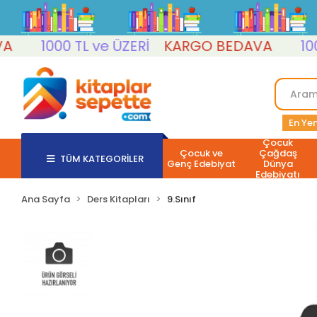
1000 TL ve ÜZERİ
KARGO BEDAVA
1000 T
En Yen
Çocuk
Çocuk ve
Çağdaş
TÜM KATEGORİLER
Genç Edebiyat
Dünya
Edebiyatı
Ana Sayfa
Ders Kitapları
9.Sınıf