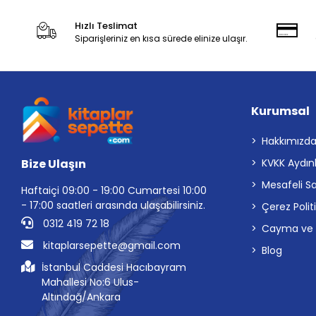
Hızlı Teslimat
Siparişleriniz en kısa sürede elinize ulaşır.
Kurumsal
Hakkımızd
Bize Ulaşın
KVKK Aydın
Mesafeli S
Haftaiçi 09:00 - 19:00 Cumartesi 10:00
- 17:00 saatleri arasında ulaşabilirsiniz.
Çerez Polit
0312 419 72 18
Cayma ve İp
kitaplarsepette@gmail.com
Blog
İstanbul Caddesi Hacıbayram
Mahallesi No:6 Ulus-
Altındağ/Ankara