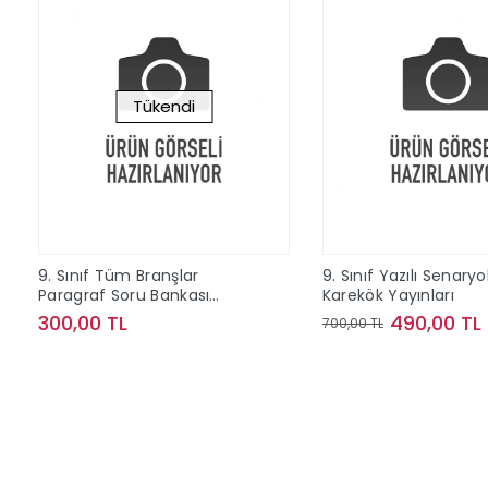
Tükendi
9. Sınıf Tüm Branşlar
9. Sınıf Yazılı Senaryo
Paragraf Soru Bankası
Karekök Yayınları
Editör Yayınları
300,00 TL
490,00 TL
700,00 TL
Stokta Yok
Sepete Ek