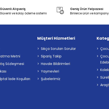
Güvenli Alışveriş
Geniş Ürün Yelpazesi
Güvenli ve kolay ödeme sistemi
Binlerce ürün ve kampany
Müşteri Hizmetleri
Kateg
a
Sıkça Sorulan Sorular
Çocu
latma Metni
Sipariş Takip
Çocu
Edebi
atış Sözleşmesi
Havale Bildirimleri
Kolek
ikası
Yayınevleri
Sürel
tal İade Koşulları
Şubelerimiz
Araş