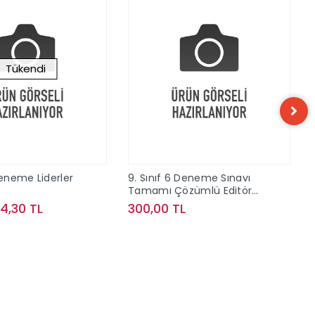
Tükendi
Deneme Liderler
9. Sınıf 6 Deneme Sınavı
Tamamı Çözümlü Editör
Yayınları
74,30 TL
300,00 TL
Stokta Yok
Sepete Ekle