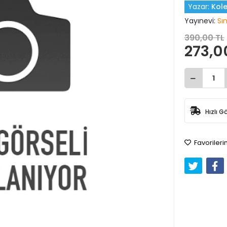
Yazar:
Kole
Yayınevi:
Sı
390,00 TL
273,0
Hızlı G
Favorileri