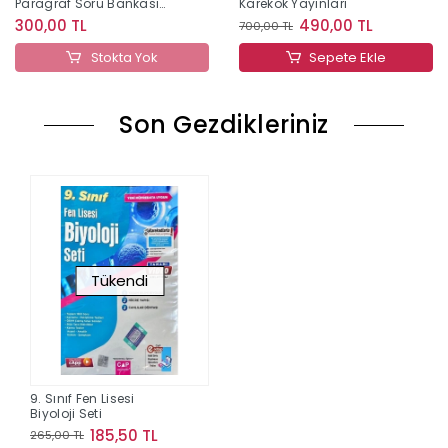
Paragraf Soru Bankası
Karekök Yayınları
Editör Yayınları
300,00 TL
490,00 TL
700,00 TL
Stokta Yok
Sepete Ekle
Son Gezdikleriniz
Tükendi
9. Sınıf Fen Lisesi
Biyoloji Seti
185,50 TL
265,00 TL