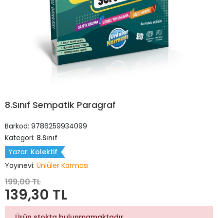
8.Sınıf Sempatik Paragraf
Barkod:
9786259934099
Kategori:
8.Sınıf
Yazar:
Kolektif
Yayınevi:
Ünlüler Karması
199,00 TL
139,30 TL
Ürün stokta bulunmamaktadır.