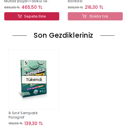
Mutlak Başarı Fasikül ve
Bankası
Soru Bankası
465,50 TL
216,30 TL
665,00 TL
309,00 TL
Sepete Ekle
Stokta Yok
Son Gezdikleriniz
Tükendi
8.Sınıf Sempatik
Paragraf
139,30 TL
199,00 TL