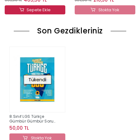
Sepete Ekle
Stokta Yok
Son Gezdikleriniz
Tükendi
8.Sınıf LGS Türkçe
Gümbür Gümbür Soru
Föyleri
50,00 TL
Stokta Yok