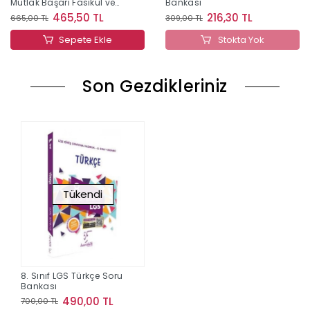
Mutlak Başarı Fasikül ve
Bankası
Soru Bankası
465,50 TL
216,30 TL
665,00 TL
309,00 TL
Sepete Ekle
Stokta Yok
Son Gezdikleriniz
Tükendi
8. Sınıf LGS Türkçe Soru
Bankası
490,00 TL
700,00 TL