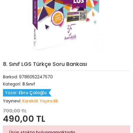
8. Sınıf LGS Türkçe Soru Bankası
Barkod:
9786052247570
Kategori:
8.Sınıf
Yazar:
Ebru Çaloğlu
Yayınevi:
Karekök Yayıncılık
700,00 TL
490,00 TL
Ürün stokta bulunmamaktadır.