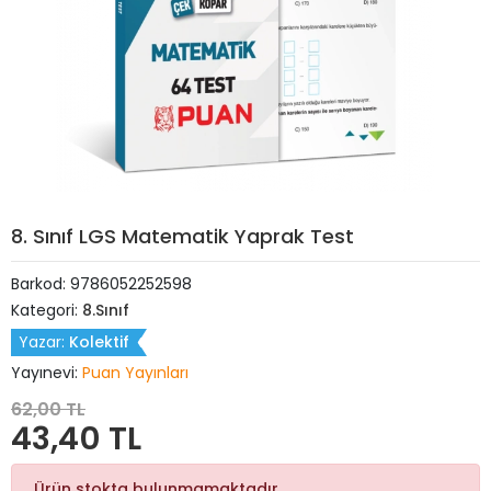
8. Sınıf LGS Matematik Yaprak Test
Barkod:
9786052252598
Kategori:
8.Sınıf
Yazar:
Kolektif
Yayınevi:
Puan Yayınları
62,00 TL
43,40 TL
Ürün stokta bulunmamaktadır.