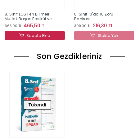
8. Sınıf LGS Fen Bilimleri
8. Sınıf 10'da 10 Zoru
Mutlak Başarı Fasikül ve
Bankası
Soru Bankası
465,50 TL
216,30 TL
665,00 TL
309,00 TL
Sepete Ekle
Stokta Yok
Son Gezdikleriniz
Tükendi