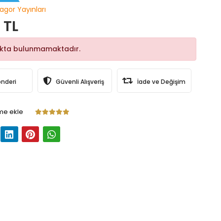
sagor Yayınları
 TL
okta bulunmamaktadır.
önderi
Güvenli Alışveriş
İade ve Değişim
me ekle