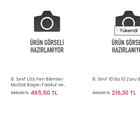
Tükendi
8. Sınıf LGS Fen Bilimleri
8. Sınıf 10'da 10 Zoru
Mutlak Başarı Fasikül ve
Soru Bankası
465,50 TL
216,30 TL
665,00 TL
309,00 TL
Sepete Ekle
Stokta Y