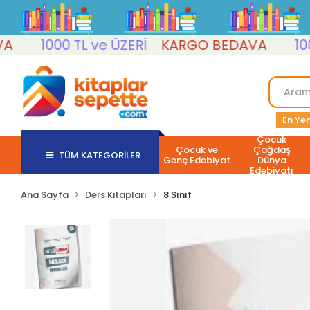
1000 TL ve ÜZERİ
KARGO BEDAVA
1000 T
En Yen
Çocuk
Çocuk ve
Çağdaş
TÜM KATEGORİLER
Genç Edebiyat
Dünya
Edebiyatı
Ana Sayfa
Ders Kitapları
8.Sınıf