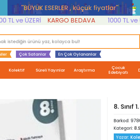
''BÜYÜK ESERLER , küçük fiyatlar''
L ve ÜZERİ
KARGO BEDAVA
1000 TL ve ÜZER
iler
Çok Satanlar
En Çok Oylananlar
Çocuk
Kolektif
Süreli Yayınlar
Araştırma
Edebiyatı
8. Sınıf 
Barkod:
978
Kategori:
8.S
Yazar:
Kole