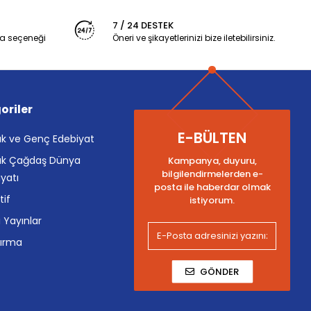
7 / 24 DESTEK
a seçeneği
Öneri ve şikayetlerinizi bize iletebilirsiniz.
oriler
E-BÜLTEN
k ve Genç Edebiyat
k Çağdaş Dünya
Kampanya, duyuru,
bilgilendirmelerden e-
yatı
posta ile haberdar olmak
tif
istiyorum.
i Yayınlar
tırma
GÖNDER