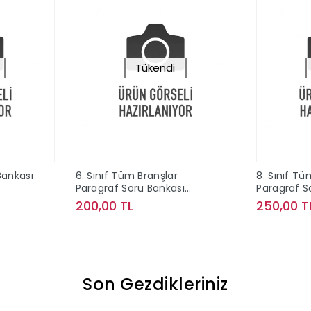
Tükendi
 Bankası
6. Sınıf Tüm Branşlar
8. Sınıf Tü
Paragraf Soru Bankası
Paragraf S
Editör Yayınları
Editör Yayı
200,00 TL
250,00 T
ok
Stokta Yok
Son Gezdikleriniz