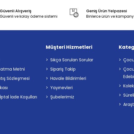
Güvenli Alışveriş
Geniş Ürün Yelpazesi
Güvenli ve kolay ödeme sistemi
Binlerce ürün ve kampany
Müşteri Hizmetleri
Kateg
a
Sıkça Sorulan Sorular
Çocu
latma Metni
Sipariş Takip
Çocu
Edebi
atış Sözleşmesi
Havale Bildirimleri
Kolek
ikası
Yayınevleri
Sürel
tal İade Koşulları
Şubelerimiz
Araş