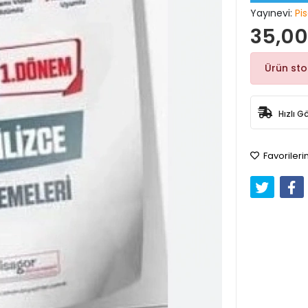
Yayınevi:
Pi
35,00
Ürün st
Hızlı G
Favorileri