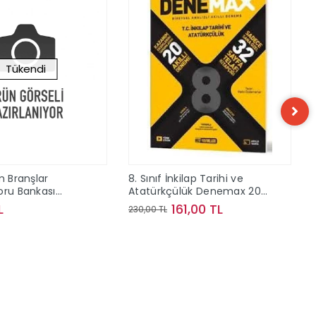
Tükendi
m Branşlar
8. Sınıf İnkilap Tarihi ve
oru Bankası
Atatürkçülük Denemax 20 li
nları
Akıllı Deneme Hız Yayınları
L
161,00 TL
230,00 TL
Stokta Yok
Sepete Ekle