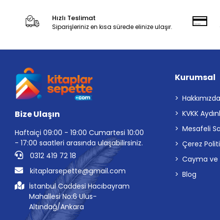
Hızlı Teslimat
Siparişleriniz en kısa sürede elinize ulaşır.
Kurumsal
Hakkımızd
Bize Ulaşın
KVKK Aydın
Mesafeli S
Haftaiçi 09:00 - 19:00 Cumartesi 10:00
- 17:00 saatleri arasında ulaşabilirsiniz.
Çerez Polit
0312 419 72 18
Cayma ve İp
kitaplarsepette@gmail.com
Blog
İstanbul Caddesi Hacıbayram
Mahallesi No:6 Ulus-
Altındağ/Ankara