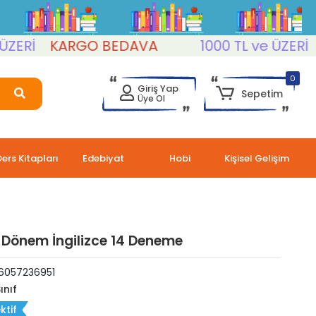
İ
KARGO BEDAVA
1000 TL ve ÜZERİ
KA
0
Giriş Yap
Sepetim
Üye Ol
Ders Kitapları
Edebiyat
Hobi
Kişisel Gelişim
1. Dönem İngilizce 14 Deneme
6057236951
ınıf
ktif