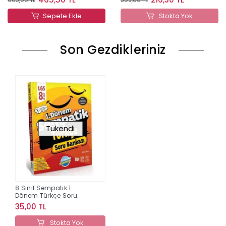
Sepete Ekle
Stokta Yok
Son Gezdikleriniz
Tükendi
8 Sınıf Sempatik 1
Dönem Türkçe Soru
Bankası
35,00 TL
Stokta Yok