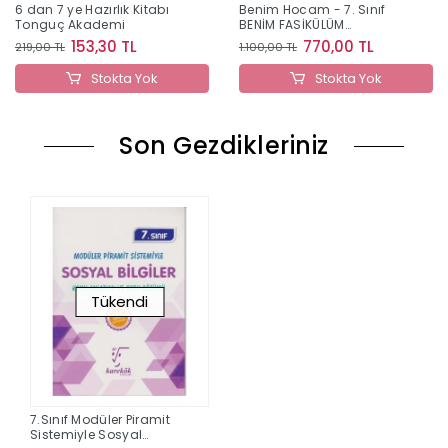
6 dan 7 ye Hazırlık Kitabı
Benim Hocam - 7. Sınıf
Tonguç Akademi
BENİM FASİKÜLÜM
MATEMATİK
153,30 TL
770,00 TL
219,00 TL
1.100,00 TL
Stokta Yok
Stokta Yok
Son Gezdikleriniz
Tükendi
7.Sınıf Modüler Piramit
Sistemiyle Sosyal