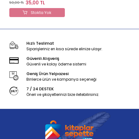
Bilgiler Konu Anlatımı
35,00 TL
50,00 TL
ve Soru Çözümü
Stokta Yok
Hızlı Teslimat
Siparişleriniz en kısa sürede elinize ulaşır.
Güvenli Alışveriş
Güvenli ve kolay ödeme sistemi
Geniş Ürün Yelpazesi
Binlerce ürün ve kampanya seçeneği
7 / 24 DESTEK
Öneri ve şikayetlerinizi bize iletebilirsiniz.