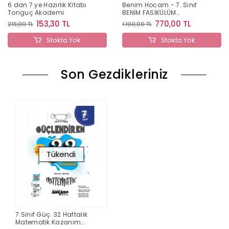
6 dan 7 ye Hazırlık Kitabı
Benim Hocam - 7. Sınıf
Tonguç Akademi
BENİM FASİKÜLÜM
MATEMATİK
153,30 TL
770,00 TL
219,00 TL
1.100,00 TL
Stokta Yok
Stokta Yok
Son Gezdikleriniz
Tükendi
7.Sinif Güç. 32 Haftalik
Matematik Kazanim