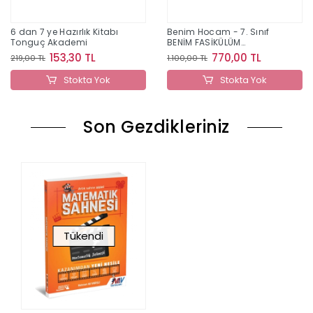
6 dan 7 ye Hazırlık Kitabı
Benim Hocam - 7. Sınıf
Tonguç Akademi
BENİM FASİKÜLÜM
MATEMATİK
153,30 TL
770,00 TL
219,00 TL
1.100,00 TL
Stokta Yok
Stokta Yok
Son Gezdikleriniz
Tükendi