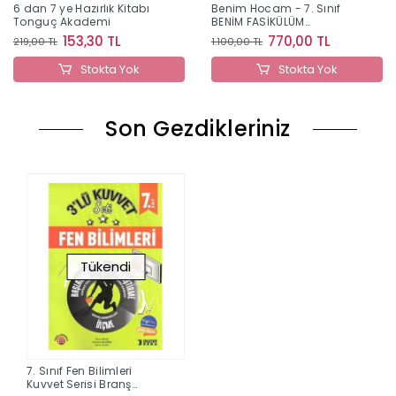
6 dan 7 ye Hazırlık Kitabı
Benim Hocam - 7. Sınıf
Tonguç Akademi
BENİM FASİKÜLÜM
MATEMATİK
153,30 TL
770,00 TL
219,00 TL
1.100,00 TL
Stokta Yok
Stokta Yok
Son Gezdikleriniz
Tükendi
7. Sınıf Fen Bilimleri
Kuvvet Serisi Branş