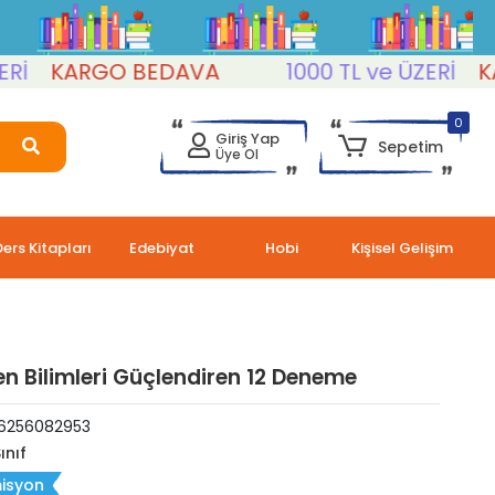
KARGO BEDAVA
1000 TL ve ÜZERİ
KARG
0
Giriş Yap
Sepetim
Üye Ol
Ders Kitapları
Edebiyat
Hobi
Kişisel Gelişim
Fen Bilimleri Güçlendiren 12 Deneme
6256082953
ınıf
isyon