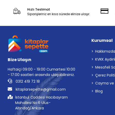
Hızlı Teslimat
Siparişleriniz en kısa sürede elinize ulaşır.
Kurumsal
Hakkımızd
Bize Ulaşın
KVKK Aydın
Mesafeli S
Haftaiçi 09:00 - 19:00 Cumartesi 10:00
- 17:00 saatleri arasında ulaşabilirsiniz.
Çerez Polit
0312 419 72 18
Cayma ve İp
kitaplarsepette@gmail.com
Blog
İstanbul Caddesi Hacıbayram
Mahallesi No:6 Ulus-
Altındağ/Ankara