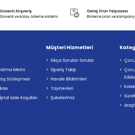
Güvenli Alışveriş
Geniş Ürün Yelpazesi
Güvenli ve kolay ödeme sistemi
Binlerce ürün ve kampany
Müşteri Hizmetleri
Kateg
a
Sıkça Sorulan Sorular
Çocu
latma Metni
Sipariş Takip
Çocu
Edebi
atış Sözleşmesi
Havale Bildirimleri
Kolek
ikası
Yayınevleri
Sürel
tal İade Koşulları
Şubelerimiz
Araş