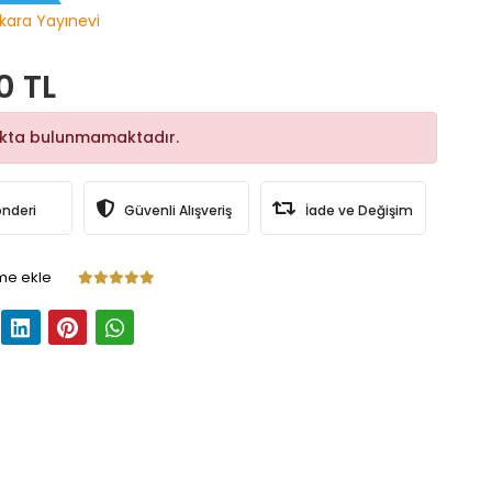
kara Yayınevi
0 TL
okta bulunmamaktadır.
önderi
Güvenli Alışveriş
İade ve Değişim
me ekle