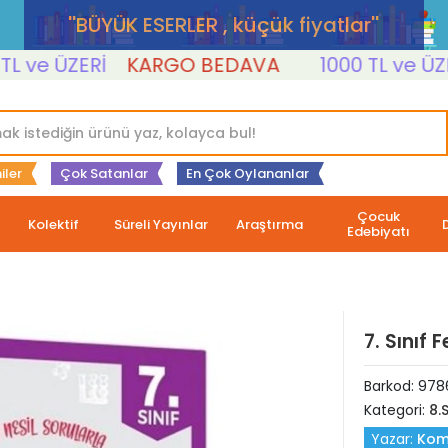
''BÜYÜK ESERLER , küçük fiyatlar''
e ÜZERİ
KARGO BEDAVA
1000 TL ve ÜZERİ
iler
Çok Satanlar
En Çok Oylananlar
Çocuk
Kolektif
Süreli Yayınlar
Araştırma
Edebiyatı
7. Sınıf 
Barkod:
978
Kategori:
8.S
Yazar:
Kom