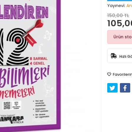
Yayınevi:
An
150,00 TL
105,0
Ürün st
Hızlı G
Favorileri