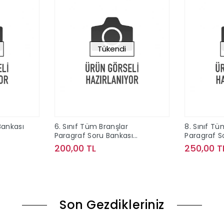
Tükendi
 Bankası
6. Sınıf Tüm Branşlar
8. Sınıf Tü
Paragraf Soru Bankası
Paragraf S
Editör Yayınları
Editör Yayı
200,00 TL
250,00 T
ok
Stokta Yok
Son Gezdikleriniz