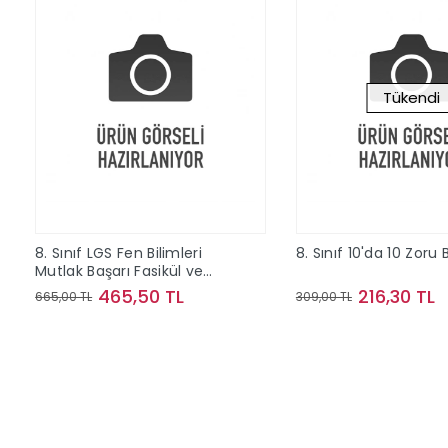
Tükendi
8. Sınıf LGS Fen Bilimleri
8. Sınıf 10'da 10 Zoru
Mutlak Başarı Fasikül ve
Soru Bankası
465,50 TL
216,30 TL
665,00 TL
309,00 TL
Sepete Ekle
Stokta Y