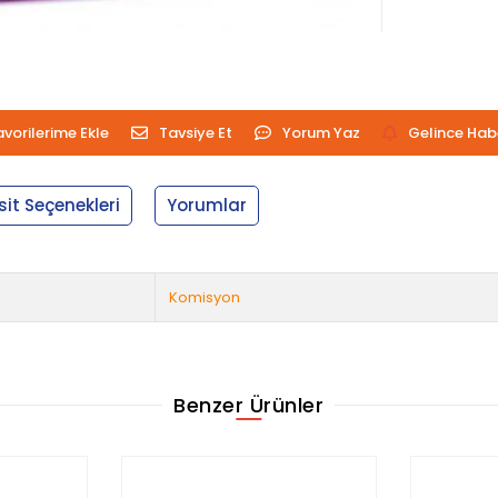
avorilerime Ekle
Tavsiye Et
Yorum Yaz
Gelince Hab
sit Seçenekleri
Yorumlar
Komisyon
Benzer Ürünler