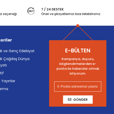
7 / 24 DESTEK
a seçeneği
Öneri ve şikayetlerinizi bize iletebilirsiniz.
oriler
E-BÜLTEN
k ve Genç Edebiyat
k Çağdaş Dünya
Kampanya, duyuru,
bilgilendirmelerden e-
yatı
posta ile haberdar olmak
tif
istiyorum.
i Yayınlar
tırma
GÖNDER