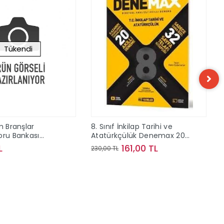
Tükendi
m Branşlar
8. Sınıf İnkilap Tarihi ve
oru Bankası
Atatürkçülük Denemax 20 li
nları
Akıllı Deneme Hız Yayınları
L
161,00 TL
230,00 TL
Stokta Yok
Sepete Ekle