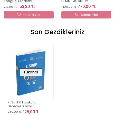
Tonguç Akademi
BENİM FASİKÜLÜM
MATEMATİK
153,30 TL
770,00 TL
219,00 TL
1.100,00 TL
Stokta Yok
Stokta Yok
Son Gezdikleriniz
Tükendi
7. Sınıf 6 Fasiküllü
Deneme Sınavı
175,00 TL
250,00 TL