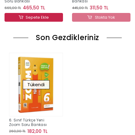
Soru Bankası
Bankası
465,50 TL
311,50 TL
665,00 TL
445,00 TL
Sepete Ekle
Stokta Yok
Son Gezdikleriniz
Tükendi
6. Sınıf Türkçe Yeni
Zoom Soru Bankası
182,00 TL
260,00 TL