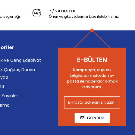
7 / 24 DESTEK
a seçeneği
Öneri ve şikayetlerinizi bize iletebilirsiniz.
oriler
E-BÜLTEN
k ve Genç Edebiyat
k Çağdaş Dünya
Kampanya, duyuru,
bilgilendirmelerden e-
yatı
posta ile haberdar olmak
tif
istiyorum.
i Yayınlar
tırma
GÖNDER