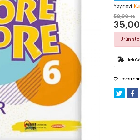
Yayınevi:
Ku
50,00 TL
35,00
Ürün st
Hızlı G
Favorileri