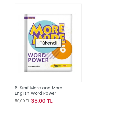
Tükendi
6. Sınıf More and More
English Word Power
35,00 TL
50,00 TL
Stokta Yok