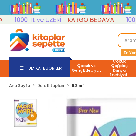
1000 TL ve ÜZERİ
KARGO BEDAVA
1000 TL
En Yen
Çocuk
Çocuk ve
Çağdaş
TÜM KATEGORİLER
Genç Edebiyat
Dünya
Edebiyatı
Ana Sayfa
Ders Kitapları
6.Sınıf