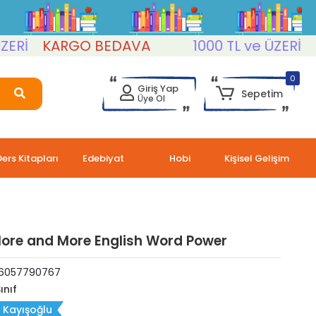
KARGO BEDAVA
1000 TL ve ÜZERİ
KAR
0
Giriş Yap
Sepetim
Üye Ol
Ders Kitapları
Edebiyat
Hobi
Kişisel Gelişim
 More and More English Word Power
6057790767
ınıf
 Kayışoğlu