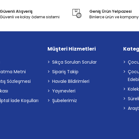
Güvenli Alışveriş
Geniş Ürün Yelpazesi
Güvenli ve kolay ödeme sistemi
Binlerce ürün ve kampany
Müşteri Hizmetleri
Kateg
a
Sıkça Sorulan Sorular
Çocu
latma Metni
Sipariş Takip
Çocu
Edebi
atış Sözleşmesi
Havale Bildirimleri
Kolek
ikası
Yayınevleri
Sürel
tal İade Koşulları
Şubelerimiz
Araş