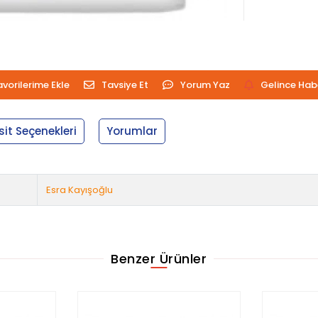
avorilerime Ekle
Tavsiye Et
Yorum Yaz
Gelince Hab
sit Seçenekleri
Yorumlar
Esra Kayışoğlu
Benzer Ürünler