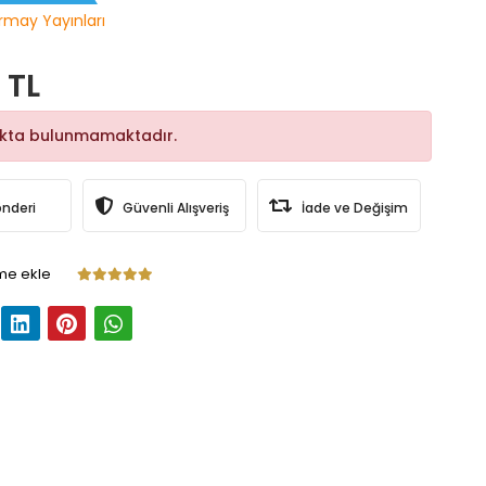
rmay Yayınları
 TL
okta bulunmamaktadır.
önderi
Güvenli Alışveriş
İade ve Değişim
me ekle