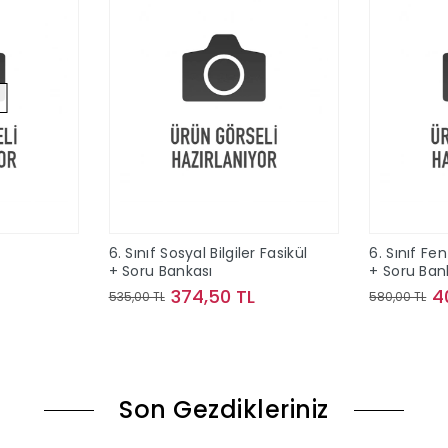
6. Sınıf Sosyal Bilgiler Fasikül
6. Sınıf Fen
+ Soru Bankası
+ Soru Ban
374,50 TL
4
535,00 TL
580,00 TL
ok
Sepete Ekle
Son Gezdikleriniz