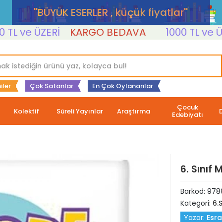
''BÜYÜK ESERLER , küçük fiyatlar''
 ve ÜZERİ
KARGO BEDAVA
1000 TL ve ÜZERİ
iler
Çok Satanlar
En Çok Oylananlar
Çocuk
Kolektif
Süreli Yayınlar
Araştırma
Edebiyatı
6. Sınıf
Barkod:
978
Kategori:
6.S
Yazar:
Esra