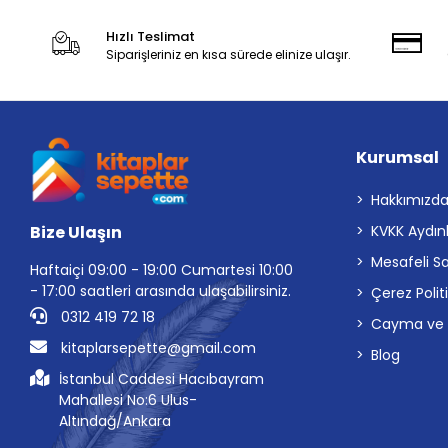
Hızlı Teslimat
Siparişleriniz en kısa sürede elinize ulaşır.
Kurumsal
Hakkımızd
Bize Ulaşın
KVKK Aydın
Mesafeli S
Haftaiçi 09:00 - 19:00 Cumartesi 10:00
- 17:00 saatleri arasında ulaşabilirsiniz.
Çerez Polit
0312 419 72 18
Cayma ve İp
kitaplarsepette@gmail.com
Blog
İstanbul Caddesi Hacıbayram
Mahallesi No:6 Ulus-
Altındağ/Ankara