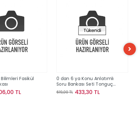
Tükendi
 Bilimleri Fasikül
0 dan 6 ya Konu Anlatımlı
kası
Soru Bankası Seti Tonguç
Akademi
06,00 TL
433,30 TL
619,00 TL
Sepete Ekle
Stokta Yok