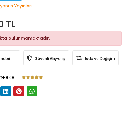
yanus Yayınları
0 TL
okta bulunmamaktadır.
önderi
Güvenli Alışveriş
İade ve Değişim
me ekle