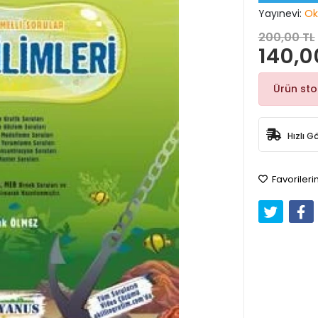
Yayınevi:
Ok
200,00 TL
140,0
Ürün st
Hızlı G
Favorileri