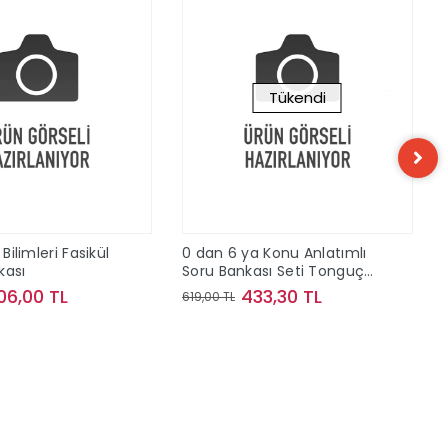
Tükendi
 Bilimleri Fasikül
0 dan 6 ya Konu Anlatımlı
kası
Soru Bankası Seti Tonguç
Akademi
06,00 TL
433,30 TL
619,00 TL
Sepete Ekle
Stokta Yok