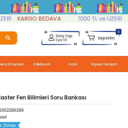
KARGO BEDAVA
1000 TL ve ÜZERİ
KAR
0
Giriş Yap
Sepetim
Üye Ol
Ders Kitapları
Edebiyat
Hobi
Kişisel Gelişim
Master Fen Bilimleri Soru Bankası
6052286289
ınıf
ık Ölmez