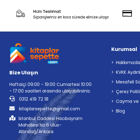
Hızlı Teslimat
Siparişleriniz en kısa sürede elinize ulaşır.
Kurumsal
Hakkımızd
Bize Ulaşın
KVKK Aydın
Mesafeli S
Haftaiçi 09:00 - 19:00 Cumartesi 10:00
- 17:00 saatleri arasında ulaşabilirsiniz.
Çerez Polit
0312 419 72 18
Cayma ve İp
kitaplarsepette@gmail.com
Blog
İstanbul Caddesi Hacıbayram
Mahallesi No:6 Ulus-
Altındağ/Ankara