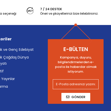
7 / 24 DESTEK
a seçeneği
Öneri ve şikayetlerinizi bize iletebilirsiniz.
oriler
E-BÜLTEN
k ve Genç Edebiyat
k Çağdaş Dünya
Kampanya, duyuru,
bilgilendirmelerden e-
yatı
posta ile haberdar olmak
tif
istiyorum.
i Yayınlar
tırma
GÖNDER