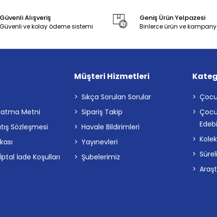
Güvenli Alışveriş
Geniş Ürün Yelpazesi
Güvenli ve kolay ödeme sistemi
Binlerce ürün ve kampany
Müşteri Hizmetleri
Kateg
a
Sıkça Sorulan Sorular
Çocu
latma Metni
Sipariş Takip
Çocu
Edebi
atış Sözleşmesi
Havale Bildirimleri
Kolek
ikası
Yayınevleri
Sürel
tal İade Koşulları
Şubelerimiz
Araş