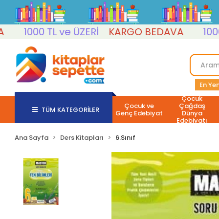
1000 TL ve ÜZERİ
KARGO BEDAVA
1000 TL 
En Yen
Çocuk
Çocuk ve
Çağdaş
TÜM KATEGORİLER
Genç Edebiyat
Dünya
Edebiyatı
Ana Sayfa
Ders Kitapları
6.Sınıf