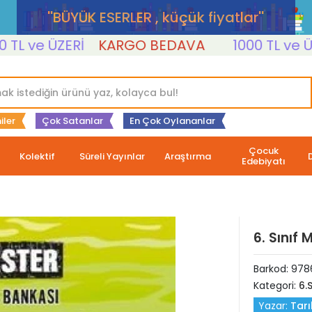
''BÜYÜK ESERLER , küçük fiyatlar''
ve ÜZERİ
KARGO BEDAVA
1000 TL ve ÜZERİ
iler
Çok Satanlar
En Çok Oylananlar
Çocuk
Kolektif
Süreli Yayınlar
Araştırma
Edebiyatı
6. Sınıf 
Barkod:
978
Kategori:
6.S
Yazar:
Tar