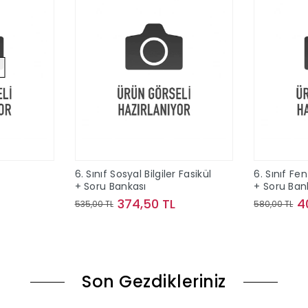
6. Sınıf Sosyal Bilgiler Fasikül
6. Sınıf Fen
+ Soru Bankası
+ Soru Ban
374,50 TL
4
535,00 TL
580,00 TL
ok
Sepete Ekle
Son Gezdikleriniz