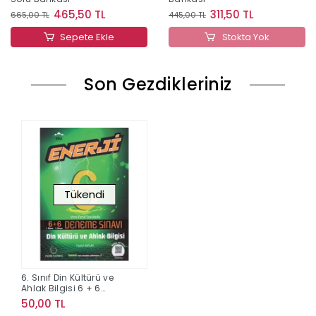
465,50 TL
311,50 TL
665,00 TL
445,00 TL
Sepete Ekle
Stokta Yok
Son Gezdikleriniz
Tükendi
6. Sınıf Din Kültürü ve
Ahlak Bilgisi 6 + 6
Deneme Sınavı
50,00 TL