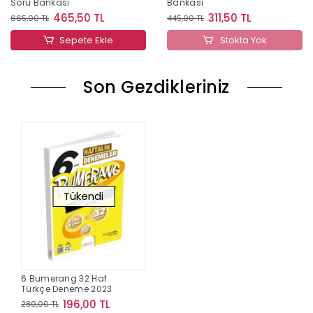
Soru Bankası
Bankası
465,50 TL
311,50 TL
665,00 TL
445,00 TL
Sepete Ekle
Stokta Yok
Son Gezdikleriniz
Tükendi
6 Bumerang 32 Haf
Türkçe Deneme 2023
196,00 TL
280,00 TL