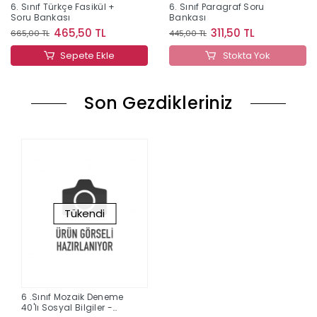
6. Sınıf Türkçe Fasikül +
6. Sınıf Paragraf Soru
Soru Bankası
Bankası
465,50 TL
311,50 TL
665,00 TL
445,00 TL
Sepete Ekle
Stokta Yok
Son Gezdikleriniz
Tükendi
6 .Sınıf Mozaik Deneme
40'lı Sosyal Bilgiler -