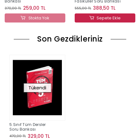
Bankası
Fasiküller Soru Bankası
259,00 TL
388,50 TL
370,00 TL
555,00 TL
Stokta Yok
Sepete Ekle
Son Gezdikleriniz
Tükendi
5.Sınıf Tüm Dersler
Soru Bankası
329,00 TL
470,00 TL