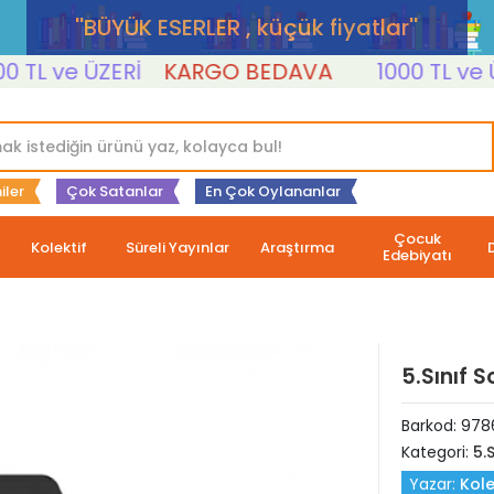
''BÜYÜK ESERLER , küçük fiyatlar''
L ve ÜZERİ
KARGO BEDAVA
1000 TL ve ÜZE
iler
Çok Satanlar
En Çok Oylananlar
Çocuk
Kolektif
Süreli Yayınlar
Araştırma
Edebiyatı
5.Sınıf S
Barkod:
978
Kategori:
5.S
Yazar:
Kole