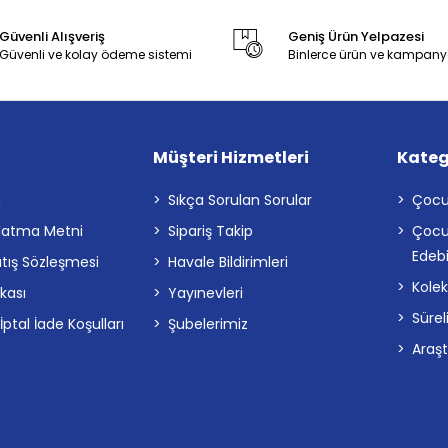
Güvenli Alışveriş
Geniş Ürün Yelpazesi
Güvenli ve kolay ödeme sistemi
Binlerce ürün ve kampany
Müşteri Hizmetleri
Kateg
a
Sıkça Sorulan Sorular
Çocu
latma Metni
Sipariş Takip
Çocu
Edebi
atış Sözleşmesi
Havale Bildirimleri
Kolek
ikası
Yayınevleri
Sürel
tal İade Koşulları
Şubelerimiz
Araş