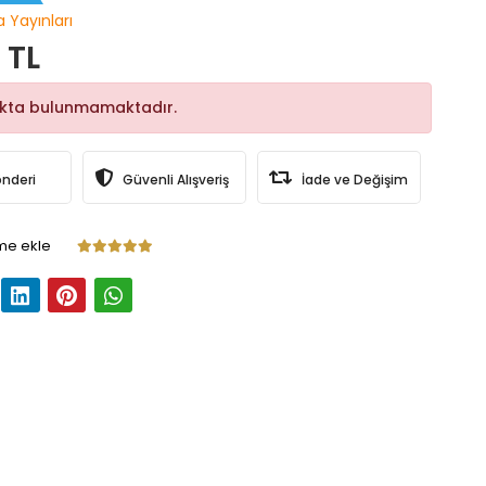
a Yayınları
 TL
okta bulunmamaktadır.
önderi
Güvenli Alışveriş
İade ve Değişim
me ekle