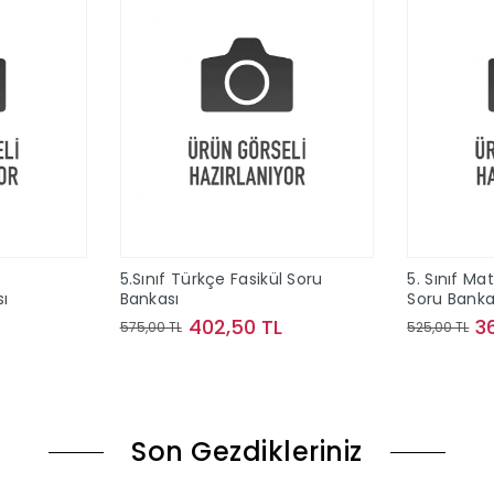
5.Sınıf Türkçe Fasikül Soru
5. Sınıf Ma
sı
Bankası
Soru Banka
402,50 TL
3
575,00 TL
525,00 TL
le
Sepete Ekle
Son Gezdikleriniz