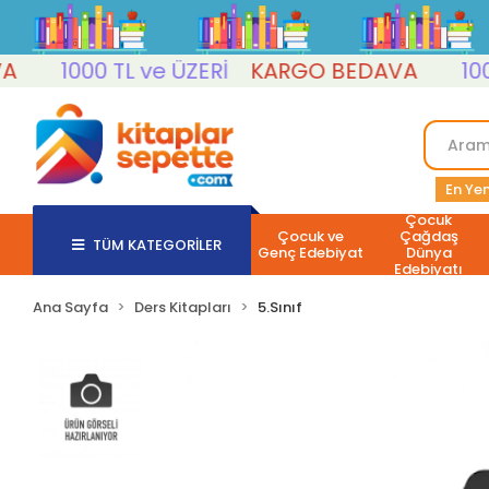
1000 TL ve ÜZERİ
KARGO BEDAVA
1000 T
En Yen
Çocuk
Çocuk ve
Çağdaş
TÜM KATEGORİLER
Genç Edebiyat
Dünya
Edebiyatı
Ana Sayfa
Ders Kitapları
5.Sınıf