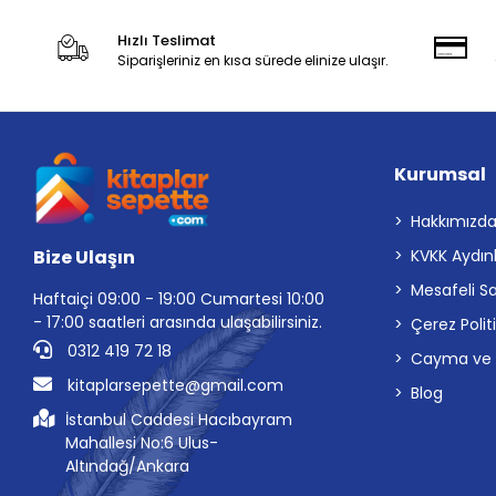
Hızlı Teslimat
Siparişleriniz en kısa sürede elinize ulaşır.
Kurumsal
Hakkımızd
Bize Ulaşın
KVKK Aydın
Mesafeli S
Haftaiçi 09:00 - 19:00 Cumartesi 10:00
- 17:00 saatleri arasında ulaşabilirsiniz.
Çerez Polit
0312 419 72 18
Cayma ve İp
kitaplarsepette@gmail.com
Blog
İstanbul Caddesi Hacıbayram
Mahallesi No:6 Ulus-
Altındağ/Ankara