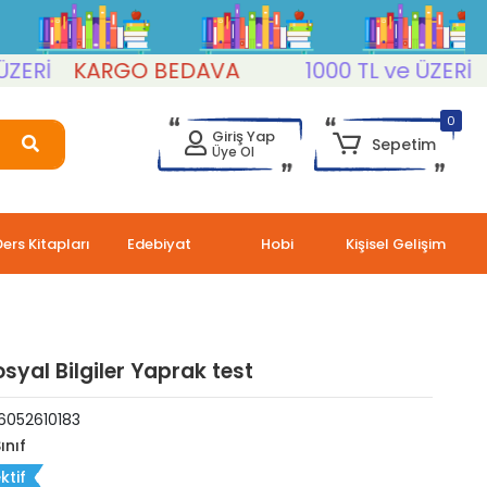
Rİ
KARGO BEDAVA
1000 TL ve ÜZERİ
KA
0
Giriş Yap
Sepetim
Üye Ol
Ders Kitapları
Edebiyat
Hobi
Kişisel Gelişim
osyal Bilgiler Yaprak test
6052610183
ınıf
ktif