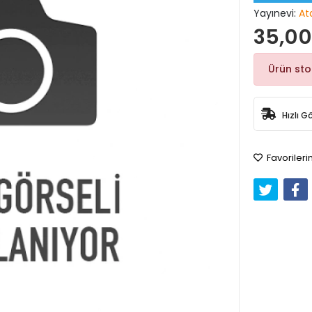
Yayınevi:
At
35,00
Ürün st
Hızlı G
Favorileri