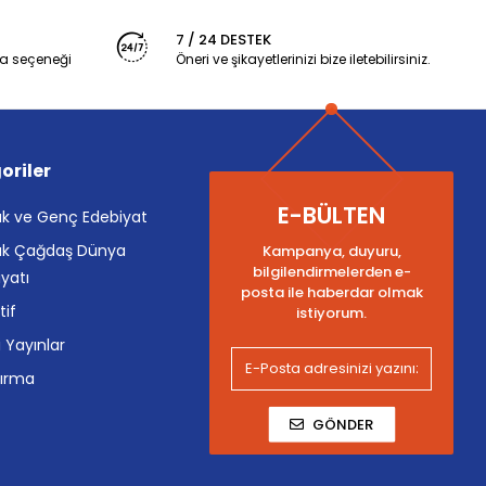
7 / 24 DESTEK
a seçeneği
Öneri ve şikayetlerinizi bize iletebilirsiniz.
oriler
E-BÜLTEN
k ve Genç Edebiyat
k Çağdaş Dünya
Kampanya, duyuru,
bilgilendirmelerden e-
yatı
posta ile haberdar olmak
tif
istiyorum.
i Yayınlar
tırma
GÖNDER