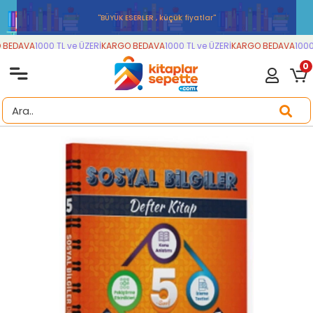
''BÜYÜK ESERLER , küçük fiyatlar''
BEDAVA
1000 TL ve ÜZERİ
KARGO BEDAVA
1000 TL ve ÜZERİ
KARGO BEDAVA
1000 
0