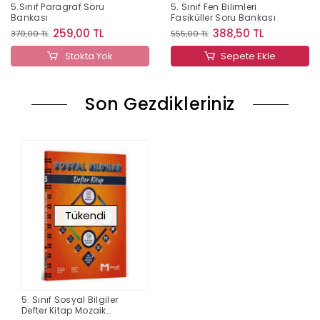
5.Sınıf Paragraf Soru
5. Sınıf Fen Bilimleri
Bankası
Fasiküller Soru Bankası
259,00 TL
388,50 TL
370,00 TL
555,00 TL
Stokta Yok
Sepete Ekle
Son Gezdikleriniz
Tükendi
5. Sınıf Sosyal Bilgiler
Defter Kitap Mozaik