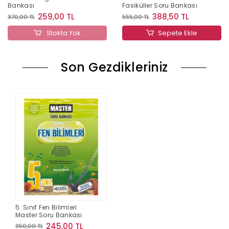
Bankası
Fasiküller Soru Bankası
259,00 TL
388,50 TL
370,00 TL
555,00 TL
Stokta Yok
Sepete Ekle
Son Gezdikleriniz
5. Sınıf Fen Bilimleri
Master Soru Bankası
245,00 TL
350,00 TL