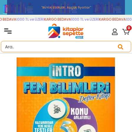
''BÜYÜK ESERLER , küçük fiyatlar''
 BEDAVA
1000 TL ve ÜZERİ
KARGO BEDAVA
1000 TL ve ÜZERİ
KARGO BEDAVA
1000 
0