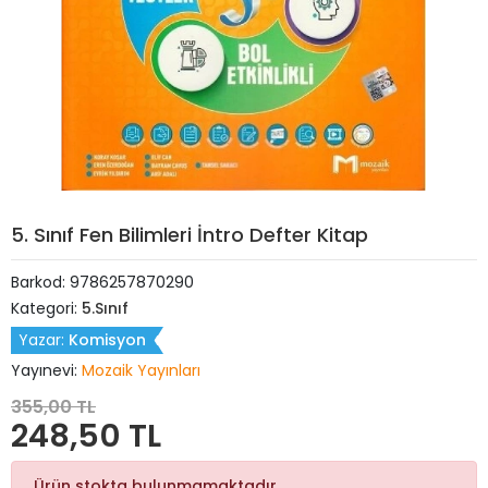
5. Sınıf Fen Bilimleri İntro Defter Kitap
Barkod:
9786257870290
Kategori:
5.Sınıf
Yazar:
Komisyon
Yayınevi:
Mozaik Yayınları
355,00 TL
248,50 TL
Ürün stokta bulunmamaktadır.