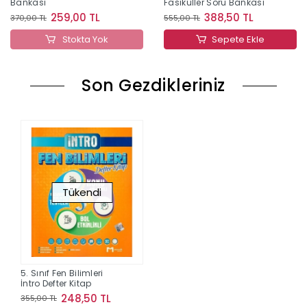
Bankası
Fasiküller Soru Bankası
259,00 TL
388,50 TL
370,00 TL
555,00 TL
Stokta Yok
Sepete Ekle
Son Gezdikleriniz
Tükendi
5. Sınıf Fen Bilimleri
İntro Defter Kitap
248,50 TL
355,00 TL